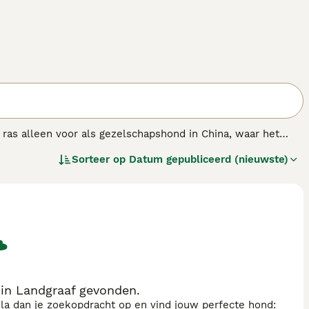
 ras alleen voor als gezelschapshond in China, waar het
ascinerende geschiedenis. In de loop der jaren zijn ze erg
Sorteer op
Datum gepubliceerd (nieuwste)
nwege hun vriendelijke, loyale en aanhankelijke aard.
in Landgraaf gevonden.
sla dan je zoekopdracht op en vind jouw perfecte hond: