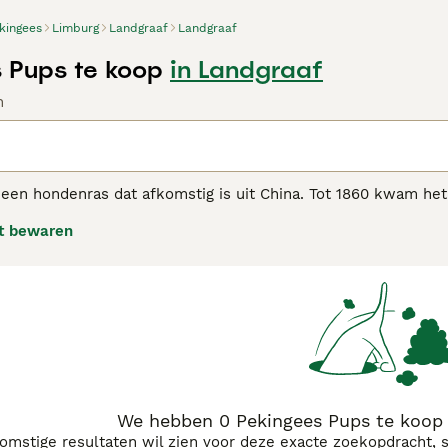
kingees
Limburg
Landgraaf
Landgraaf
 Pups te koop
in Landgraaf
n
een hondenras dat afkomstig is uit China. Tot 1860 kwam het
s aan het hof. De Pekingees is een charmant hondje met een f
t bewaren
en. Niet alleen vanwege hun charmante uiterlijk, maar ook va
gees adviespagina
voor informatie over dit hondenras.
We hebben 0 Pekingees Pups te koop 
komstige resultaten wil zien voor deze exacte zoekopdracht, 