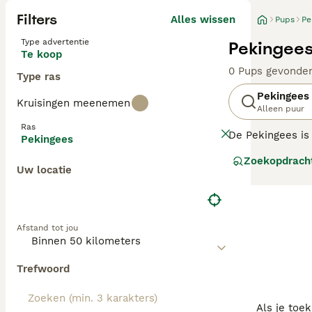
Filters
Alles wissen
Pups
Pe
Type advertentie
Pekingees
Te koop
0 Pups gevonde
Type ras
Pekingees
Kruisingen meenemen
Alleen puur
Ras
De Pekingees is 
Pekingees
heel populair wa
Zoekopdrach
populair geword
Uw locatie
Lees onze
Pekin
Afstand tot jou
Trefwoord
Als je toe