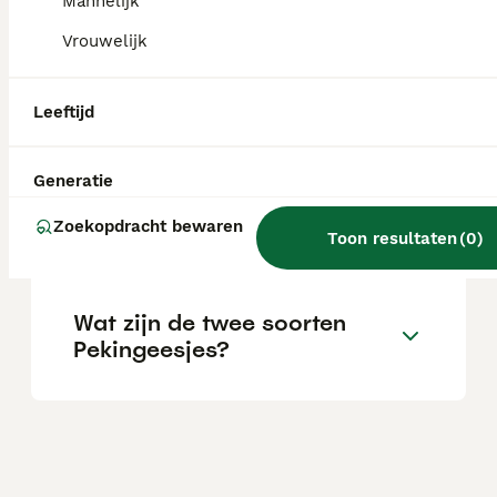
Mannelijk
pup van huisdierkwaliteit.
Vrouwelijk
Wat is een Pekingees
Leeftijd
hondje?
Generatie
Is de pekingees een goed
Zoekopdracht bewaren
hondenras?
Toon resultaten
(
0
)
Wat zijn de twee soorten
Pekingeesjes?