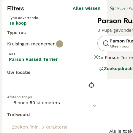
Filters
Alles wissen
Pups
Pa
Type advertentie
Parson Rus
Te koop
0 Pups gevonde
Type ras
Parson Rus
Kruisingen meenemen
Alleen puur
Ras
De Parson Terri
Parson Russell Terriër
gehouden als ge
Zoekopdrach
en staan bekend 
Uw locatie
die in appartem
omgeving woont 
Lees onze
Parso
Afstand tot jou
Trefwoord
Als je toe