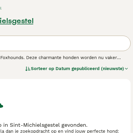
l
ielsgestel
st Foxhounds. Deze charmante honden worden nu vaker
n loyale aard. Ze kunnen een ruwe of gladde vacht hebben
Sorteer op
Datum gepubliceerd (nieuwste)
arom is de Parson Terriër niet de beste keuze voor mensen
 zeer goede keuze voor iedereen die in een landelijke
n.
 in Sint-Michielsgestel gevonden.
sla dan je zoekopdracht op en vind jouw perfecte hond: