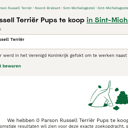
rson Russell Terriër
Noord-Brabant
Sint-Michielsgestel
Sint-Michielsgeste
sell Terriër Pups te koop
in Sint-Mich
n
sell Terriër
ër werd in het Verenigd Koninkrijk gefokt om te werken naa
zelschapsdieren en gezinshonden vanwege hun vriendelijke e
t bewaren
als alerte, levendige terriërs die heel graag buiten zijn. Da
enten wonen of een meer zittend leven leiden. Het is wel een
met grote, veilige tuinen waar de honden kunnen rondrenne
n Russell adviespagina
voor informatie over dit hondenras.
We hebben 0 Parson Russell Terriër Pups te koop
komstige resultaten wil zien voor deze exacte zoekopdracht, 