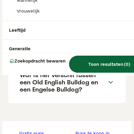
Mannelijk
Vrouwelijk
Hoe groot wordt een Old
English Bulldog?
Leeftijd
Is een oude Engelse bulldog
Generatie
een geschikte gezinshond?
Zoekopdracht bewaren
Toon resultaten
(
0
)
Wat is het verschil tussen
een Old English Bulldog en
een Engelse Bulldog?
gratis pups
pups te koop in