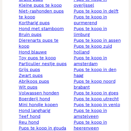
kleine pups te koop
overijssel
niet-rashonden pups
pups te koop in delft
te koop
pups te koop in
kortharig pups
purmerend
hond met stamboom
pups te koop in
bruin pups
limburg
dierenarts pups te
pups te koop in assen
koop
pups te koop zuid
hond blauwe
holland
toy pups te koop
pups te koop in
particulier nestje pups
amsterdam
grijs pups
pups te koop in den
zwart pups
haag
abrikoos pups
pups te koop noord
wit pups
brabant
volwassen honden
pups te koop in goes
boerderij hond
pups te koop utrecht
mini hondje kopen
pups te koop in venlo
hond langharig
pups te koop in
teef hond
amstelveen
reu hond
pups te koop in
pups te koop in gouda
heerenveen