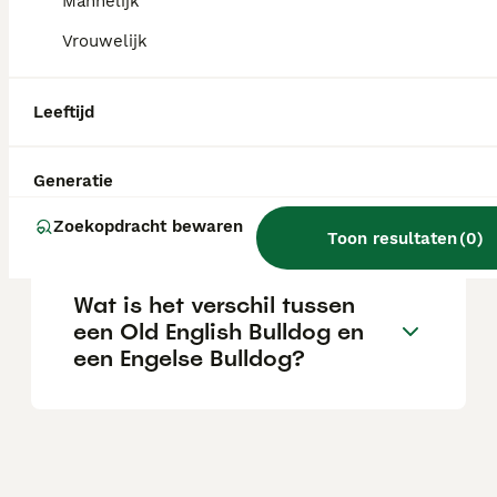
een serieuze fokker.
Mannelijk
Vrouwelijk
Hoe groot wordt een Old
English Bulldog?
Leeftijd
Generatie
Is een oude Engelse bulldog
een geschikte gezinshond?
Zoekopdracht bewaren
Toon resultaten
(
0
)
Wat is het verschil tussen
een Old English Bulldog en
een Engelse Bulldog?