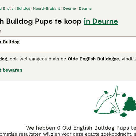
d English Bulldog
Noord-Brabant
Deurne
Deurne
sh Bulldog Pups te koop
in Deurne
n
h Bulldog
ldog
, ook wel aangeduid als de
Olde English Bulldogge
, vindt
 het bullenbijten in de 17e en 18e eeuw. Dit ras was atletis
t bewaren
ke Old English Bulldog was moedig en vasthoudend van karakte
rwijst de term meestal naar een moderne hercreatie, het
Ol
letischere versie van de traditionele bulldog te creëren. De
r toch vriendelijk en geschikt als gezinshond. Met zijn ster
sproblemen zoals ademhalingsmoeilijkheden die vaak bij de
ldog pups te koop", "old english bulldog kopen" en "engelse bul
jn vaak gebruikt door liefhebbers die op zoek zijn naar ee
og maar dan met betere gezondheid en levensvatbaarheid.
We hebben 0 Old English Bulldog Pups t
komstige resultaten wil zien voor deze exacte zoekopdracht, 