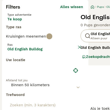
Filters
Alles wissen
Pups
Ol
Type advertentie
Old Engli
Te koop
0 Pups gevonde
Type ras
Old Englis
Kruisingen meenemen
Alleen puur
Ras
Old English Bul
Old English Bulldog
werd gefokt voor
Zoekopdrach
De oorspronkelij
Uw locatie
Tegenwoordig ve
gezondere en at
en waakzaam, maa
voor gezondheid
Afstand tot jou
"old english bul
Deze woorden zi
klassieke bulld
Trefwoord
Als je toe