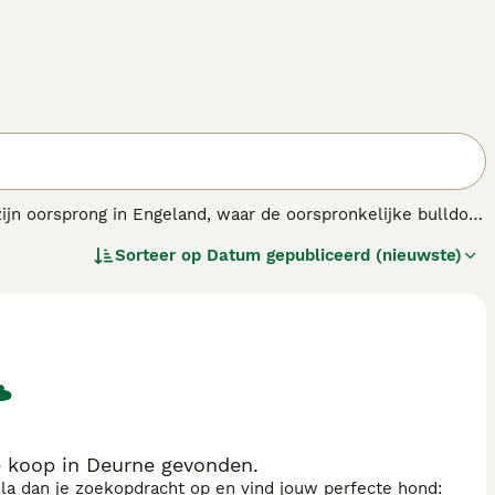
 zijn oorsprong in Engeland, waar de oorspronkelijke bulldog
ch, gespierd en had een brede kop met een krachtige kaak.
Sorteer op
Datum gepubliceerd (nieuwste)
r, geschikt voor zijn taak in het gevecht met stieren.
de English Bulldogge
, ontwikkeld in de jaren 1970 om een
ze hond heeft een meer evenwichtig temperament, is loyaal
ke, gespierde bouw en langere snuit is hij minder gevoelig
 Engelse bulldog voorkomen. Populaire zoektermen zoals
ldog pups" laten zien dat er veel interesse is in dit ras.
n betrouwbare gezelschapshond met de charme van een
e koop in Deurne gevonden.
sla dan je zoekopdracht op en vind jouw perfecte hond: