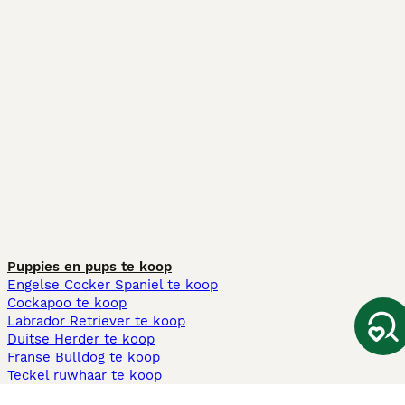
Puppies en pups te koop
Engelse Cocker Spaniel te koop
Cockapoo te koop
Labrador Retriever te koop
Duitse Herder te koop
Franse Bulldog te koop
Teckel ruwhaar te koop
Cavapoo te koop