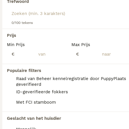
Trefwoord
Lees onze
Norwich Terriër adviespagina
voor informatie
over dit hondenras.
We hebben 0 Norwich Terriër Pups te koop in
0/100 tekens
Nieuwegein gevonden.
Als je toekomstige resultaten wil zien voor deze 
Prijs
exacte zoekopdracht, sla dan je zoekopdracht op en 
vind jouw perfecte hond:
Min Prijs
Max Prijs
€
€
Zoekopdracht bewaren
Populaire filters
FAQ's
Raad van Beheer kennelregistratie door PuppyPlaats
geverifieerd
ID-geverifieerde fokkers
Wat is de prijs van een
Met FCI stamboom
Norwich Terriër?
De aanschaf van een Norwich Terriër pup
Geslacht van het huisdier
vraagt een investering die varieert