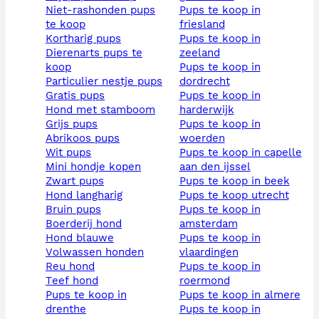
niet-rashonden pups
pups te koop in
te koop
friesland
kortharig pups
pups te koop in
dierenarts pups te
zeeland
koop
pups te koop in
particulier nestje pups
dordrecht
gratis pups
pups te koop in
hond met stamboom
harderwijk
grijs pups
pups te koop in
abrikoos pups
woerden
wit pups
pups te koop in capelle
mini hondje kopen
aan den ijssel
zwart pups
pups te koop in beek
hond langharig
pups te koop utrecht
bruin pups
pups te koop in
boerderij hond
amsterdam
hond blauwe
pups te koop in
volwassen honden
vlaardingen
reu hond
pups te koop in
teef hond
roermond
pups te koop in
pups te koop in almere
drenthe
pups te koop in