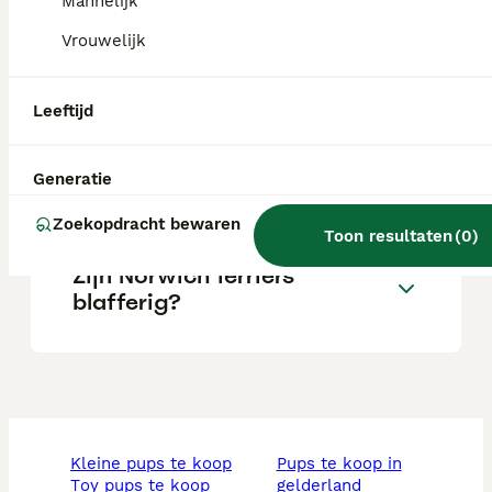
Mannelijk
Vrouwelijk
Zijn Norwich Terriers goede
gezinshonden?
Leeftijd
Wat is het temperament van
Generatie
een Norwich Terriër?
Zoekopdracht bewaren
Toon resultaten
(
0
)
Zijn Norwich terriërs
blafferig?
kleine pups te koop
pups te koop in
toy pups te koop
gelderland