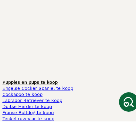
Puppies en pups te koop
Engelse Cocker Spaniel te koop
Cockapoo te koop
Labrador Retriever te koop
Duitse Herder te koop
Franse Bulldog te koop
Teckel ruwhaar te koop
Cavapoo te koop