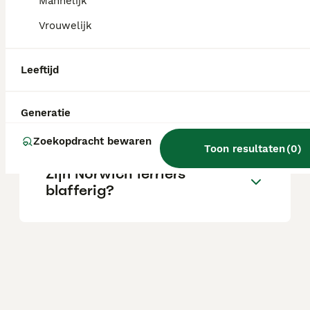
Mannelijk
Vrouwelijk
Zijn Norwich Terriers goede
gezinshonden?
Leeftijd
Wat is het temperament van
Generatie
een Norwich Terriër?
Zoekopdracht bewaren
Toon resultaten
(
0
)
Zijn Norwich terriërs
blafferig?