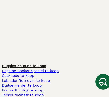
Puppies en pups te koop
Engelse Cocker Spaniel te koop
Cockapoo te koop
Labrador Retriever te koop
Duitse Herder te koop
Franse Bulldog te koop
Teckel ruwhaar te koop
Cavapoo te koop