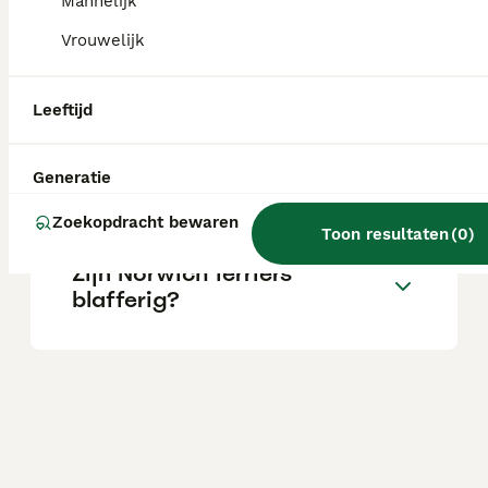
Mannelijk
Vrouwelijk
Zijn Norwich Terriers goede
gezinshonden?
Leeftijd
Wat is het temperament van
Generatie
een Norwich Terriër?
Zoekopdracht bewaren
Toon resultaten
(
0
)
Zijn Norwich terriërs
blafferig?