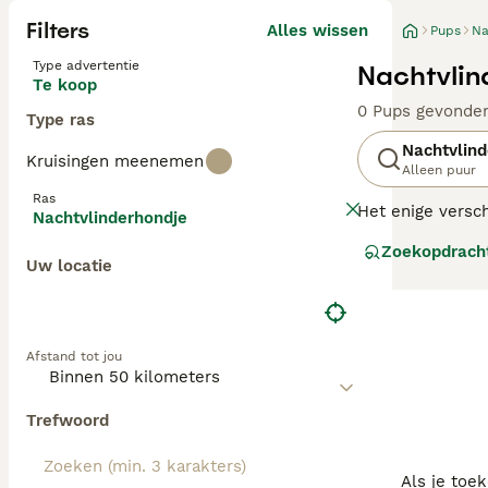
Filters
Alles wissen
Pups
Na
Type advertentie
Nachtvlin
Te koop
0 Pups gevonde
Type ras
Nachtvlind
Kruisingen meenemen
Alleen puur
Ras
Het enige versc
Nachtvlinderhondje
heeft grote staa
Zoekopdrach
typen kunnen in
Uw locatie
Lees onze Nacht
Afstand tot jou
Trefwoord
Als je toe