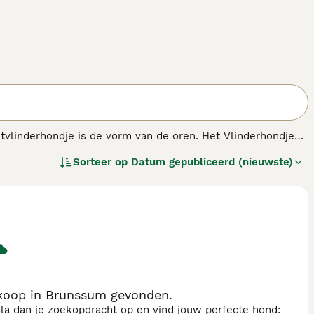
tvlinderhondje is de vorm van de oren. Het Vlinderhondje
eneens grote oren van het Nachtvlinderhondje hangen. Beide
Sorteer op
Datum gepubliceerd (nieuwste)
s.
koop in Brunssum gevonden.
sla dan je zoekopdracht op en vind jouw perfecte hond: