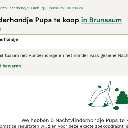
chtvlinderhondje
Limburg
Brunssum
Brunssum
derhondje Pups te koop
in Brunssum
n
erhondje
hil tussen het Vlinderhondje en het minder vaak geziene Nach
nde oren, die aan een vlinder (papillon) doen denken. De ev
t bewaren
 één nestje voorkomen.
vlinderhondje adviespagina voor informatie over dit hondenra
We hebben 0 Nachtvlinderhondje Pups te 
komstige resultaten wil zien voor deze exacte zoekopdracht, 