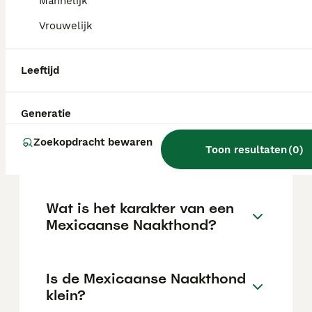
Mannelijk
Mexicaanse naakthond (xoloitzcuintle),
waardoor het ras hier bijzonder zeldzaam is.
Vrouwelijk
Zijn Mexicaanse
Leeftijd
straathonden vriendelijk?
Generatie
Hoe is de gezondheid van
Zoekopdracht bewaren
Toon resultaten
(
0
)
een Mexicaanse Naakthond?
Wat is het karakter van een
Mexicaanse Naakthond?
Is de Mexicaanse Naakthond
klein?