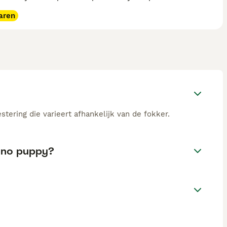
aren
tering die varieert afhankelijk van de fokker.
tano puppy?