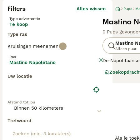
Filters
Alles wissen
Pups
Ma
Type advertentie
Mastino N
Te koop
0 Pups gevonde
Type ras
Mastino N
Kruisingen meenemen
Alleen puur
Ras
De Napolitaanse 
Mastino Napoletano
indrukwekkende 
Zoekopdrach
en hebben een e
Uw locatie
Lees onze
Napol
Afstand tot jou
Trefwoord
Als je toe