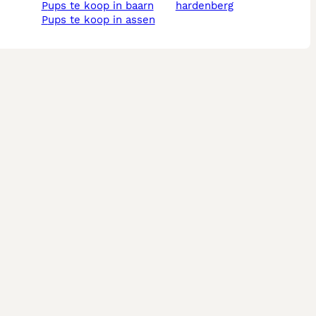
pups te koop in baarn
hardenberg
pups te koop in assen