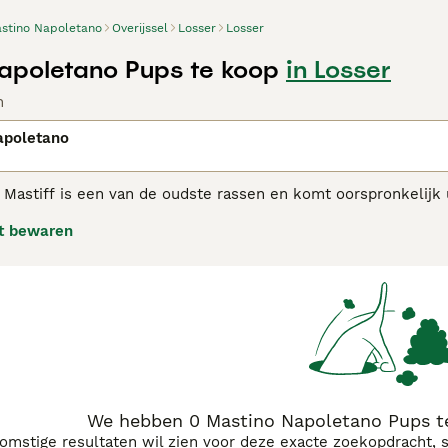
stino Napoletano
Overijssel
Losser
Losser
apoletano Pups te koop
in Losser
n
apoletano
Mastiff is een van de oudste rassen en komt oorspronkelijk ui
waakhonden zijn, staan ze bekend om hun vriendelijke en aan
t bewaren
norme hoeveelheid losse huid rond hun gezicht en nek.
itaanse Mastiff adviespagina
voor informatie over dit hondenr
We hebben 0 Mastino Napoletano Pups te
komstige resultaten wil zien voor deze exacte zoekopdracht, 