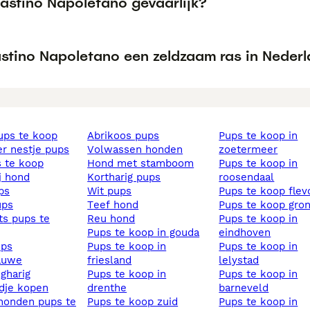
Mastino Napoletano gevaarlijk?
astino Napoletano een zeldzaam ras in Neder
pups te koop
abrikoos pups
pups te koop in
ier nestje pups
volwassen honden
zoetermeer
s te koop
hond met stamboom
pups te koop in
ij hond
kortharig pups
roosendaal
ups
wit pups
pups te koop fle
ups
teef hond
pups te koop gro
reu hond
pups te koop in
pups te koop in gouda
eindhoven
ups
pups te koop in
pups te koop in
lauwe
friesland
lelystad
ngharig
pups te koop in
pups te koop in
ndje kopen
drenthe
barneveld
pups te koop zuid
pups te koop in