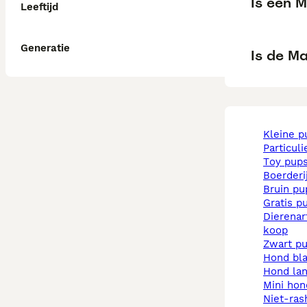
Is een 
Leeftijd
Generatie
Is de M
kleine 
particul
toy pup
boerder
bruin p
gratis p
dierenarts pups te
koop
zwart p
hond b
hond la
mini ho
niet-rashonden pups te