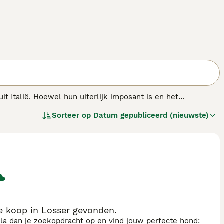
t Italië. Hoewel hun uiterlijk imposant is en het
hankelijke karakter. Het zijn zeer grote en zware honden
Sorteer op
Datum gepubliceerd (nieuwste)
as.
 koop in Losser gevonden.
sla dan je zoekopdracht op en vind jouw perfecte hond: