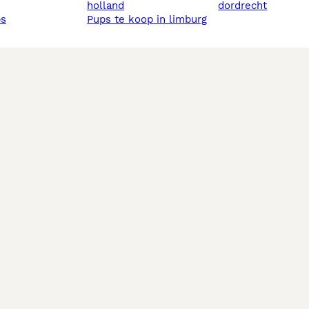
holland
dordrecht
ps
pups te koop in limburg