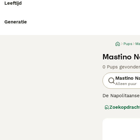
Leeftijd
Generatie
Pups
Ma
Mastino N
0 Pups gevonde
Mastino N
Alleen puur
De Napolitaanse 
indrukwekkende 
Zoekopdrach
en hebben een e
Lees onze
Napol