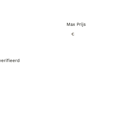
Max Prijs
€
erifieerd