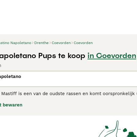
stino Napoletano
Drenthe
Coevorden
Coevorden
apoletano Pups te koop
in Coevorden
n
apoletano
Mastiff is een van de oudste rassen en komt oorspronkelijk ui
waakhonden zijn, staan ze bekend om hun vriendelijke en aan
t bewaren
norme hoeveelheid losse huid rond hun gezicht en nek.
itaanse Mastiff adviespagina
voor informatie over dit hondenr