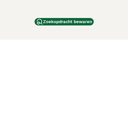
Zoekopdracht bewaren
dam
and
ag
de
d
ci Animali
Lancaster Puppies
 verbeteren. Met het gebruik van deze website en
en cookiebeleid
van Puppyplaats. U kunt op elk moment