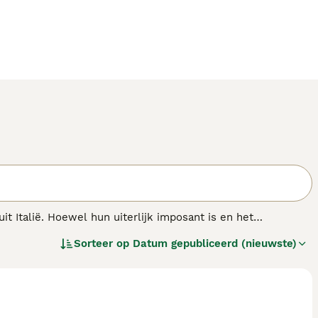
t Italië. Hoewel hun uiterlijk imposant is en het
hankelijke karakter. Het zijn zeer grote en zware honden
Sorteer op
Datum gepubliceerd (nieuwste)
as.