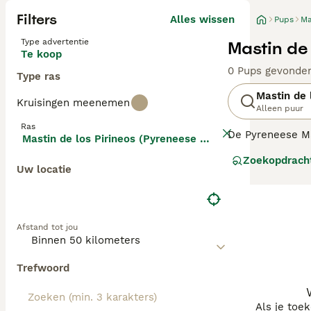
Filters
Alles wissen
Pups
Ma
Type advertentie
Mastin de
Te koop
0 Pups gevonde
Type ras
Mastin de 
Kruisingen meenemen
Alleen puur
Ras
De Pyreneese Ma
Mastin de los Pirineos (Pyreneese Mastiff)
Mastín Español.
Zoekopdrach
kudde doen ze ec
Uw locatie
en in staat om z
Lees onze
Pyren
Afstand tot jou
Trefwoord
Als je toe