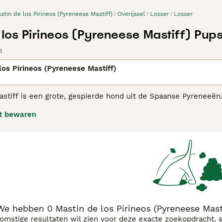
stin de los Pirineos (Pyreneese Mastiff)
Overijssel
Losser
Losser
 los Pirineos (Pyreneese Mastiff) Pup
n
los Pirineos (Pyreneese Mastiff)
stiff is een grote, gespierde hond uit de Spaanse Pyreneeë
 Hun taak was en is het bewaken van de kudde schapen, ook 
t bewaren
hter niet. Dit type hond komt in alle bergstreken voor, er zij
elfstandig op te treden.
eese Mastiff adviespagina
voor informatie over dit hondenras
We hebben 0 Mastin de los Pirineos (Pyreneese Mast
komstige resultaten wil zien voor deze exacte zoekopdracht, 