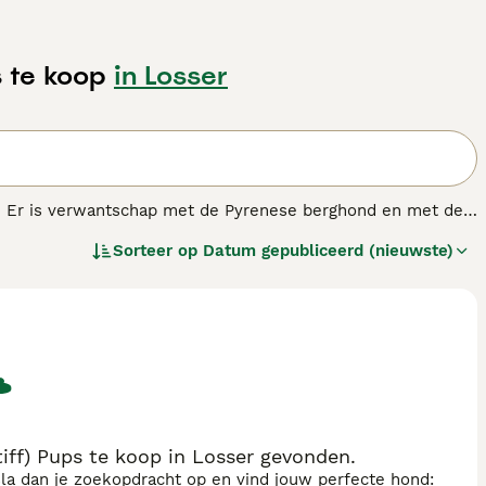
s te koop
in Losser
n. Er is verwantschap met de Pyrenese berghond en met de
zonder dat de herder aanwezig is, het samendrijven van de
Sorteer op
Datum gepubliceerd (nieuwste)
n specifieke verschillen maar ze zijn allen zeer groot, sterk
.
iff) Pups te koop in Losser gevonden.
sla dan je zoekopdracht op en vind jouw perfecte hond: