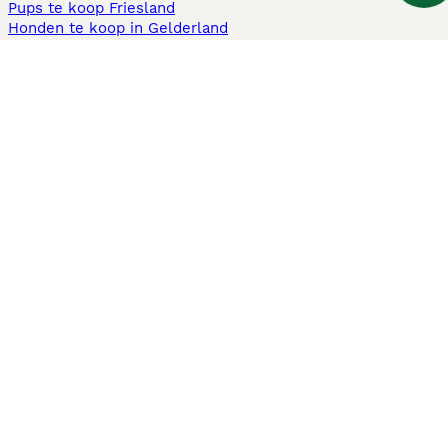
Pups te koop Friesland​
Honden te koop in Gelderland
Honden te koop in Den Haag
Honden te koop in Enschede
Adopteer hond in Nederland
Informatie
Over ons
Privacybeleid
Support
Pers
Voorwaarden
Pups verkopen
Honden test
Pets4Homes
Hastnet
PuppyPlaats
MundoAnimalia
Annunci Animali
Lancaster Puppies
Puppyplaats.nl gebruikt cookies op deze site om uw gebruikerservaring