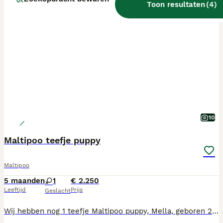
Toon resultaten
(
4
)
PRO
10
Maltipoo teefje puppy
Maltipoo
5 maanden
1
€ 2.250
Leeftijd
Prijs
Geslacht
Wij hebben nog 1 teefje Maltipoo puppy, Mella, geboren 21-2-2026. Ze mag vanaf nu het nest verlaten. Mama is Maltipoo, papa dwergpoedel en volledig getest. Mama, foto 6, en papa, foto 7, wonen beiden bij ons. De puppy's zijn gechipt, alle vaccinaties incl. rabiës spuit, ontwormd volgens schema, nagekeken door onze dierenarts en geregistreerd bij NDG Nederland. Alle puppy's hebben een Europees Nederlands paspoort. Onze pups zijn geboren en opgegroeid in onze woonkamer zodat ze alle geluiden (tv, stofzuiger etc, meekrijgen voor een goede socialisatie. Wij zijn in bezit van UBN nummer. Wij zoeken voor onze pups een baasje voor het leven, die veel tijd aan de pups kunnen besteden, ze maken graag deel uit van het gezin. Als de pups verhuizen naar hun nieuwe baasjes krijgen ze brokjes voor de eerste weken, mandje, speeltjes, nestgeurtje mee. Tel.nr. 06-19346176 of mail adrutten@ziggo.nl