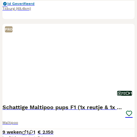
Id Geverifieerd
Tilburg
(49.4km)
PRO
12
1
Schattige Maltipoo pups F1 (1x reutje & 1x teefje)
Maltipoo
9 weken
1
1
€ 2.150