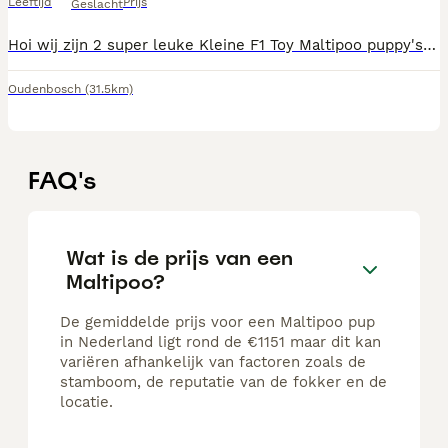
Leeftijd
Prijs
Geslacht
Hoi wij zijn 2 super leuke Kleine F1 Toy Maltipoo puppy's Wij zijn de eerste week van Juni geboren en mogen dus binnenkort verhuizen. We blijven klein en schattig omdat: Moeder is een Maltezer met schofthoogte 25cm Vader is Toypoedel met schofthoogte 22cm De pups zijn in huis opgegroeid met verschillende kinderen dus super aanhankelijk, lief en speels. Als ze het nest verlaten krijgen ze een puppy pakket mee bestaande uit: brokjes die ze gewend zijn, dekentje met nestgeur en speeltje. Ze zijn bij ons thuis te bezichtigen op afspraak. Heeft u interesse neem dan contact op via de chat of bel op 06 49103549 Hopelijk tot snel
Oudenbosch
(31.5km)
FAQ's
Wat is de prijs van een
Maltipoo?
De gemiddelde prijs voor een Maltipoo pup
in Nederland ligt rond de €1151 maar dit kan
variëren afhankelijk van factoren zoals de
stamboom, de reputatie van de fokker en de
locatie.