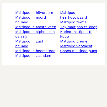
maltipoo in hilversum
maltipoo in
maltipoo in noord
heerhugowaard
holland
maltipoo teefje
maltipoo in amstelveen
toy maltipoo te koop
maltipoo in alphen aan
kleine maltipoo te
den rijn
koop
maltipoo in zuid
maltipoo creme
holland
maltipoo verwacht
maltipoo in heemstede
choco maltipoo pups
maltipoo in zaandam