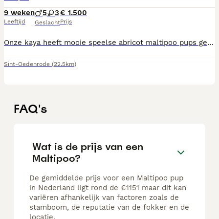
9 weken
5
3
€ 1.500
Leeftijd
Prijs
Geslacht
Onze kaya heeft mooie speelse abricot maltipoo pups gekregen 5 reuen en 3 teefjes De pups zijn volgens schema ontwormt - ingeënt - gechipt - europees paspoort onderzocht en goedgekeurd door dierenarts De pups worden goed gesocialiseerd en groeien met kinderen op De pups mogen het nest en de moeder vanaf 3 augustus verlaten Ze zijn dan 8 wk oud Liever appen of bellen Meer info 06 2393 3521
Sint-Oedenrode
(22.5km)
FAQ's
Wat is de prijs van een
Maltipoo?
De gemiddelde prijs voor een Maltipoo pup
in Nederland ligt rond de €1151 maar dit kan
variëren afhankelijk van factoren zoals de
stamboom, de reputatie van de fokker en de
locatie.