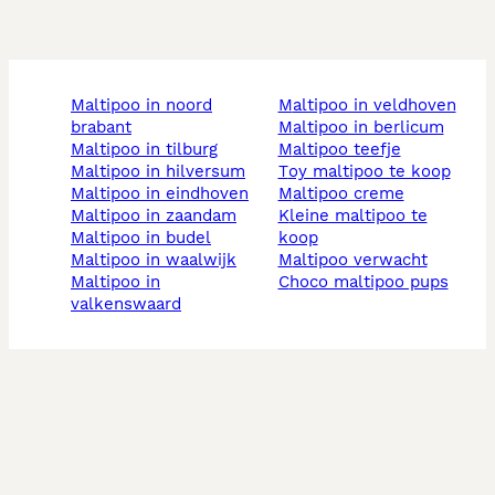
maltipoo in noord
maltipoo in veldhoven
brabant
maltipoo in berlicum
maltipoo in tilburg
maltipoo teefje
maltipoo in hilversum
toy maltipoo te koop
maltipoo in eindhoven
maltipoo creme
maltipoo in zaandam
kleine maltipoo te
maltipoo in budel
koop
maltipoo in waalwijk
maltipoo verwacht
maltipoo in
choco maltipoo pups
valkenswaard