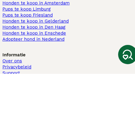
Honden te koop in Amsterdam
Pups te koop Limburg​
Pups te koop Friesland​
Honden te koop in Gelderland
Honden te koop in Den Haag
Honden te koop in Enschede
Adopteer hond in Nederland
Informatie
Over ons
Privacybeleid
Support
Pers
Voorwaarden
Pups verkopen
Honden test
Pets4Homes
Hastnet
PuppyPlaats
MundoAnimalia