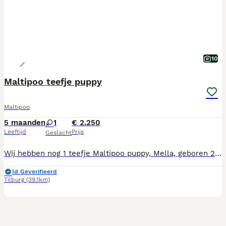
10
Maltipoo teefje puppy
Maltipoo
5 maanden
1
€ 2.250
Leeftijd
Prijs
Geslacht
Wij hebben nog 1 teefje Maltipoo puppy, Mella, geboren 21-2-2026. Ze mag vanaf nu het nest verlaten. Mama is Maltipoo, papa dwergpoedel en volledig getest. Mama, foto 6, en papa, foto 7, wonen beiden bij ons. De puppy's zijn gechipt, alle vaccinaties incl. rabiës spuit, ontwormd volgens schema, nagekeken door onze dierenarts en geregistreerd bij NDG Nederland. Alle puppy's hebben een Europees Nederlands paspoort. Onze pups zijn geboren en opgegroeid in onze woonkamer zodat ze alle geluiden (tv, stofzuiger etc, meekrijgen voor een goede socialisatie. Wij zijn in bezit van UBN nummer. Wij zoeken voor onze pups een baasje voor het leven, die veel tijd aan de pups kunnen besteden, ze maken graag deel uit van het gezin. Als de pups verhuizen naar hun nieuwe baasjes krijgen ze brokjes voor de eerste weken, mandje, speeltjes, nestgeurtje mee. Tel.nr. 06-19346176 of mail adrutten@ziggo.nl
Id Geverifieerd
Tilburg
(39.1km)