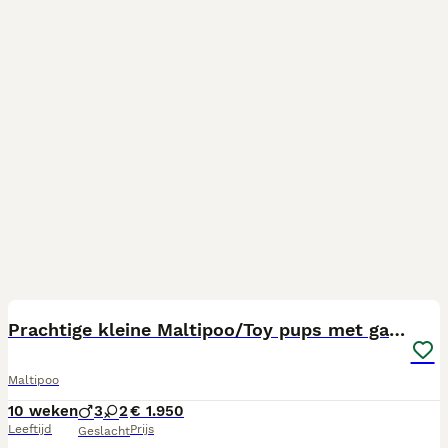
13
Prachtige kleine Maltipoo/Toy pups met garantie!🐶
Maltipoo
10 weken
3
2
€ 1.950
Leeftijd
Prijs
Geslacht