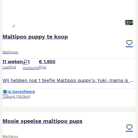
11
Maltipoo puppy te koop
Maltipoo
11 weken
1
€ 1.950
Leeftijd
Prijs
Geslacht
Wij hebben nog 1 teefje Maltipoo puppy's, Yuki, mama is Maltipoo, papa toypoedel en volledig getest. Mama, foto 11, en papa, foto 10, wonen beiden bij ons. Onze puppy's zijn gechipt, 2 x vaccinatie gehad, ontwormd volgens schema, nagekeken door onze dierenarts en geregistreerd bij NDG Nederland. Alle puppy's hebben een Europees Nederlands paspoort. Onze pups zijn geboren en opgegroeid in onze woonkamer zodat ze alle geluiden (tv, stofzuiger etc, meekrijgen voor een goede socialisatie. Wij zijn in bezit van UBN nummer. Wij zoeken voor onze pups een baasje voor het leven, die veel tijd aan de pups kunnen besteden, ze maken graag deel uit van het gezin, het liefst met tuin omdat ze graag buiten spelen Als de pups verhuizen naar hun nieuwe baasjes krijgen ze brokjes voor de eerste weken, mandje, speeltjes, nestgeurtje mee.
Id Geverifieerd
Tilburg
(34.1km)
7
Mooie speelse maltipoo pups
Maltipoo