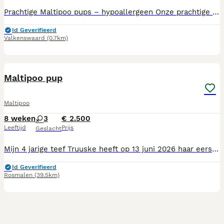
Prachtige Maltipoo pups – hypoallergeen Onze prachtige Maltipoo pups zijn op zoek naar een liefdevol thuis. De moeder is een Maltipoo en de vader een Toy Poedel. De pups zijn hypoallergeen en verharen niet. De pups groeien bij ons in huis op en worden daardoor goed gesocialiseerd. Ze komen dagelijks in aanraking met mensen en kinderen en zijn gewend aan de geluiden van het dagelijkse gezinsleven. Voordat zij naar hun nieuwe baasje gaan, worden de pups nagekeken door de dierenarts en voorzien van een Europees dierenpaspoort. Daarnaast zijn zij gechipt, gevaccineerd en 3 keer ontwormd. Vanaf juli mogen de pups het nest verlaten. De pups zullen naar verwachting een volwassen gewicht bereiken van ongeveer 4 tot maximaal 5 kilo, met een schofthoogte van circa 25 cm. Vraagprijs: € 1950 per pup. U bent van harte welkom om geheel vrijblijvend kennis te komen maken met de pups. Onder het genot van een kop koffie of thee kunt u de pups ontmoeten en al uw vragen stellen. Mocht u nog op vakantie gaan, dan is later ophalen of tijdelijke opvang in overleg mogelijk. 🐾 Interesse? Neem gerust contact met ons op voor meer informatie of een vrijblijvende kennismaking. ☕️🐾
Id Geverifieerd
Valkenswaard
(0.7km)
20
Maltipoo pup
Maltipoo
8 weken
3
€ 2.500
Leeftijd
Prijs
Geslacht
Mijn 4 jarige teef Truuske heeft op 13 juni 2026 haar eerste nestje gekregen waarbij ze 4 schattige teefjes op de wereld heeft gezet waarvan er 2 zijn verkocht. Het ras van de moederhond is Maltipoo Boomer en van de vaderhond Maltipoo. Allebei zijn ze een kruising van dwergpoedel-maltezer. Vanaf 8 augustus zoeken ze een nieuw huisje. Op 27 juli hebben de pups een paspoort, chip en gezondheidscheck gekregen en de eerste vaccinatie voor Hondenziekte en Parvo. Mocht u interesse hebben in één van deze schatjes kunt u mij een appje sturen of bellen naar 0640145774.
Id Geverifieerd
Rosmalen
(39.5km)