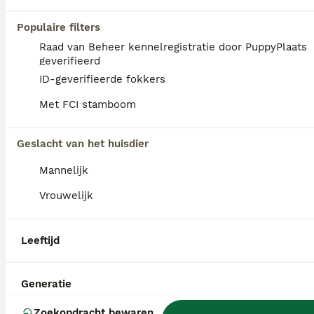
Id Geverifieerd
Tilburg
(48.9km)
Populaire filters
Raad van Beheer kennelregistratie door PuppyPlaats
geverifieerd
PRO
ID-geverifieerde fokkers
Met FCI stamboom
Geslacht van het huisdier
Mannelijk
Vrouwelijk
12
1
Leeftijd
Schattige Maltipoo pups F1 (1x reutje & 1x teefje)
Generatie
Maltipoo
8 weken
1
1
€ 2.150
Zoekopdracht bewaren