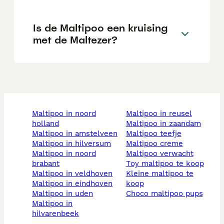
Is de Maltipoo een kruising
met de Maltezer?
maltipoo in noord
maltipoo in reusel
holland
maltipoo in zaandam
maltipoo in amstelveen
maltipoo teefje
maltipoo in hilversum
maltipoo creme
maltipoo in noord
maltipoo verwacht
brabant
toy maltipoo te koop
maltipoo in veldhoven
kleine maltipoo te
maltipoo in eindhoven
koop
maltipoo in uden
choco maltipoo pups
maltipoo in
hilvarenbeek