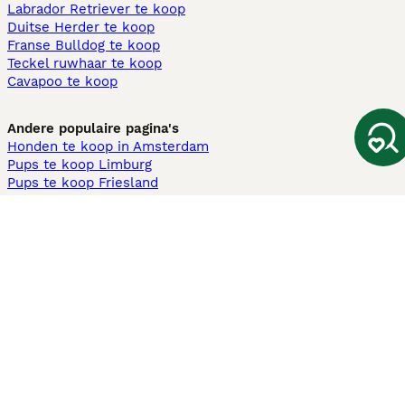
Labrador Retriever te koop
Duitse Herder te koop
Franse Bulldog te koop
Teckel ruwhaar te koop
Cavapoo te koop
Andere populaire pagina's
Honden te koop in Amsterdam
Pups te koop Limburg​
Pups te koop Friesland​
Honden te koop in Gelderland
Honden te koop in Den Haag
Honden te koop in Enschede
Adopteer hond in Nederland
Informatie
Over ons
Privacybeleid
Support
Pers
Voorwaarden