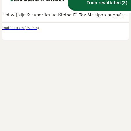
Toon resultaten
(
3
)
Leeftijd
Prijs
Geslacht
Hoi wij zijn 2 super leuke Kleine F1 Toy Maltipoo puppy's Wij zijn de eerste week van Juni geboren en mogen dus binnenkort verhuizen. We blijven klein en schattig omdat: Moeder is een Maltezer met schofthoogte 25cm Vader is Toypoedel met schofthoogte 22cm De pups zijn in huis opgegroeid met verschillende kinderen dus super aanhankelijk, lief en speels. Als ze het nest verlaten krijgen ze een puppy pakket mee bestaande uit: brokjes die ze gewend zijn, dekentje met nestgeur en speeltje. Ze zijn bij ons thuis te bezichtigen op afspraak. Heeft u interesse neem dan contact op via de chat of bel op 06 49103549 Hopelijk tot snel
Oudenbosch
(16.4km)