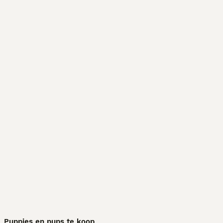
Puppies en pups te koop