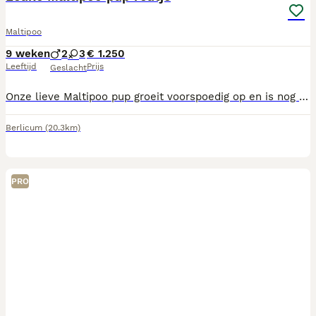
Maltipoo
9 weken
2
3
€ 1.250
Leeftijd
Prijs
Geslacht
Onze lieve Maltipoo pup groeit voorspoedig op en is nog op zoek naar een warm en liefdevol thuis. Hij is op dit moment nog te jong om te verhuizen, maar mag wel alvast worden gereserveerd. De pup heeft een mooie bruin gestroomde kleur. De moederhond is aanwezig en kan uiteraard worden ontmoet tijdens een kennismaking. De pups krijgen alle zorg en aandacht die ze nodig hebben en zullen, wanneer ze oud genoeg zijn, klaar zijn voor een nieuw avontuur bij hun toekomstige baasjes. Bent u degene die denkt met deze geweldige pup en zijn moeder wil ik kennis komen maken, dan mag u natuurlijk vrijblijvend een afspraak maken. Dan kunt u ons bellen op 06-23721599. (gelieve niet te mailen, smsen/appen) Wij respecteren uw privacy, en zullen daarom niet opnemen wanneer u anoniem belt. Het reutje op foto 1,2,3 ,4 en 5 ( dezelfde pup ) is nog beschikbaar . Als de pups bij ons verhuizen naar een nieuw baasje hebben ze: – Europees paspoort – De benodigde entingen gehad - Ontworming gehad – Een gezondheidsverklaring – Een chip – Een koopovereenkomst met schriftelijke garantie – Geurdoekje – Brokjes voor de eerste week
Berlicum
(20.3km)
PRO