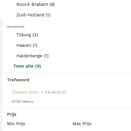
Noord-Brabant (9)
Lees onze Maltipoo adviespagina voor informatie over dit
hondenras.
Zuid-Holland (1)
Gemeente
Tilburg (2)
5
1
Haaren (1)
Vrolijke knappe maltipoo x toypoedel
Halderberge (1)
Toon alle (9)
Maltipoo
8 weken
2
€ 1.175
Trefwoord
Leeftijd
Prijs
Geslacht
Queenie is op 8 juni moeder geworden van 6 knappe puppy’s. Ze zijn nu 8 weken en mogen al bezoek ontvangen. Ze zoeken een 5 sterren huisje om verder op te groeien. Ze groeien binnenshuis op met andere honden en kinderen, ze zijn al erg sociaal. Ook worden ze puppypad zindelijk gemaakt. Ze hebben een Nederlands/ Europees paspoort, een chip en een enting en een gezondheidscheck gehad bij de dierenarts. Als ze t nest verlaten krijgen de puppy’s mee: Paspoort Koopovereenkomst Veeeeel informatie Puppypakket met voer Speeltje Kleedje uit t nest Ik ben een hele kleine fokker, maar wel in het bezit van een vakbekwaamheidsdiploma en een ubn nummer. Ik heb af en toe een een nestje , die met veel liefde opgroeien. Als u meer informatie wenst, kunt u me altijd bellen of mailen. Ik sta u graag te woord.
0/100 tekens
Haaren
(12.8km)
Prijs
ALLE PUPS
Min Prijs
Max Prijs
PRO