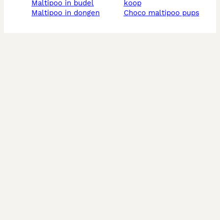
maltipoo in budel
koop
maltipoo in dongen
choco maltipoo pups