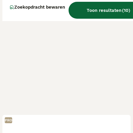
Zoekopdracht bewaren
Toon resultaten
(
10
)
PRO