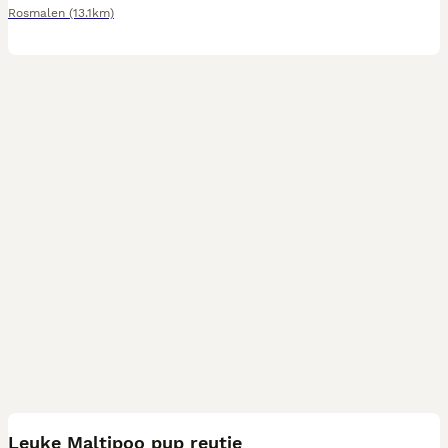
Rosmalen
(13.1km)
15
Leuke Maltipoo pup reutje