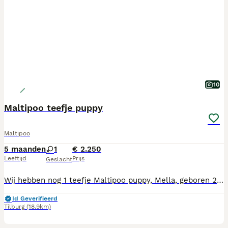
10
Maltipoo teefje puppy
Maltipoo
5 maanden
1
€ 2.250
Leeftijd
Prijs
Geslacht
Wij hebben nog 1 teefje Maltipoo puppy, Mella, geboren 21-2-2026. Ze mag vanaf nu het nest verlaten. Mama is Maltipoo, papa dwergpoedel en volledig getest. Mama, foto 6, en papa, foto 7, wonen beiden bij ons. De puppy's zijn gechipt, alle vaccinaties incl. rabiës spuit, ontwormd volgens schema, nagekeken door onze dierenarts en geregistreerd bij NDG Nederland. Alle puppy's hebben een Europees Nederlands paspoort. Onze pups zijn geboren en opgegroeid in onze woonkamer zodat ze alle geluiden (tv, stofzuiger etc, meekrijgen voor een goede socialisatie. Wij zijn in bezit van UBN nummer. Wij zoeken voor onze pups een baasje voor het leven, die veel tijd aan de pups kunnen besteden, ze maken graag deel uit van het gezin. Als de pups verhuizen naar hun nieuwe baasjes krijgen ze brokjes voor de eerste weken, mandje, speeltjes, nestgeurtje mee. Tel.nr. 06-19346176 of mail adrutten@ziggo.nl
Id Geverifieerd
Tilburg
(18.9km)