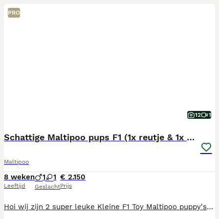
PRO
12
1
Schattige Maltipoo pups F1 (1x reutje & 1x teefje)
Maltipoo
8 weken
1
1
€ 2.150
Leeftijd
Prijs
Geslacht
Hoi wij zijn 2 super leuke Kleine F1 Toy Maltipoo puppy's Wij zijn de eerste week van Juni geboren en mogen dus binnenkort verhuizen. We blijven klein en schattig omdat: Moeder is een Maltezer met schofthoogte 25cm Vader is Toypoedel met schofthoogte 22cm De pups zijn in huis opgegroeid met verschillende kinderen dus super aanhankelijk, lief en speels. Als ze het nest verlaten krijgen ze een puppy pakket mee bestaande uit: brokjes die ze gewend zijn, dekentje met nestgeur en speeltje. Ze zijn bij ons thuis te bezichtigen op afspraak. Heeft u interesse neem dan contact op via de chat of bel op 06 49103549 Hopelijk tot snel