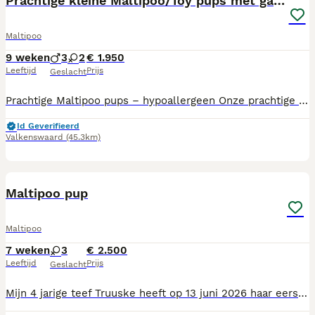
Prachtige kleine Maltipoo/Toy pups met garantie!🐶
Maltipoo
9 weken
3
2
€ 1.950
Leeftijd
Prijs
Geslacht
Prachtige Maltipoo pups – hypoallergeen Onze prachtige Maltipoo pups zijn op zoek naar een liefdevol thuis. De moeder is een Maltipoo en de vader een Toy Poedel. De pups zijn hypoallergeen en verharen niet. De pups groeien bij ons in huis op en worden daardoor goed gesocialiseerd. Ze komen dagelijks in aanraking met mensen en kinderen en zijn gewend aan de geluiden van het dagelijkse gezinsleven. Voordat zij naar hun nieuwe baasje gaan, worden de pups nagekeken door de dierenarts en voorzien van een Europees dierenpaspoort. Daarnaast zijn zij gechipt, gevaccineerd en 3 keer ontwormd. Vanaf juli mogen de pups het nest verlaten. De pups zullen naar verwachting een volwassen gewicht bereiken van ongeveer 4 tot maximaal 5 kilo, met een schofthoogte van circa 25 cm. Vraagprijs: € 1950 per pup. U bent van harte welkom om geheel vrijblijvend kennis te komen maken met de pups. Onder het genot van een kop koffie of thee kunt u de pups ontmoeten en al uw vragen stellen. Mocht u nog op vakantie gaan, dan is later ophalen of tijdelijke opvang in overleg mogelijk. 🐾 Interesse? Neem gerust contact met ons op voor meer informatie of een vrijblijvende kennismaking. ☕️🐾
Id Geverifieerd
Valkenswaard
(45.3km)
23
Maltipoo pup
Maltipoo
7 weken
3
€ 2.500
Leeftijd
Prijs
Geslacht
Mijn 4 jarige teef Truuske heeft op 13 juni 2026 haar eerste nestje gekregen waarbij ze 4 schattige teefjes op de wereld heeft gezet waarvan er 1 al is verkocht. Het ras van de moederhond is Maltipoo Boomer en van de vaderhond Maltipoo. Allebei zijn ze een kruising van dwergpoedel-maltezer. Vanaf 8 augustus zoeken ze een nieuw huisje. Op 27 juli zijn de pups gechipt, kregen ze een paspoort, gezondheidscheck en de eerste vaccinatie voor Hondenziekte en Parvo. Mocht u interesse hebben en kennis willen maken kom dan zeker langs bij ons huisje in Den Bosch.