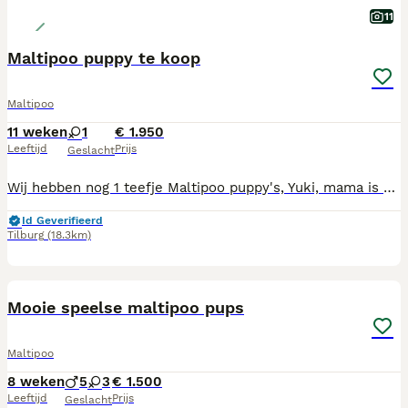
11
Maltipoo puppy te koop
Maltipoo
11 weken
1
€ 1.950
Leeftijd
Prijs
Geslacht
Wij hebben nog 1 teefje Maltipoo puppy's, Yuki, mama is Maltipoo, papa toypoedel en volledig getest. Mama, foto 11, en papa, foto 10, wonen beiden bij ons. Onze puppy's zijn gechipt, 2 x vaccinatie gehad, ontwormd volgens schema, nagekeken door onze dierenarts en geregistreerd bij NDG Nederland. Alle puppy's hebben een Europees Nederlands paspoort. Onze pups zijn geboren en opgegroeid in onze woonkamer zodat ze alle geluiden (tv, stofzuiger etc, meekrijgen voor een goede socialisatie. Wij zijn in bezit van UBN nummer. Wij zoeken voor onze pups een baasje voor het leven, die veel tijd aan de pups kunnen besteden, ze maken graag deel uit van het gezin, het liefst met tuin omdat ze graag buiten spelen Als de pups verhuizen naar hun nieuwe baasjes krijgen ze brokjes voor de eerste weken, mandje, speeltjes, nestgeurtje mee.
Id Geverifieerd
Tilburg
(18.3km)
7
Mooie speelse maltipoo pups
Maltipoo
8 weken
5
3
€ 1.500
Leeftijd
Prijs
Geslacht