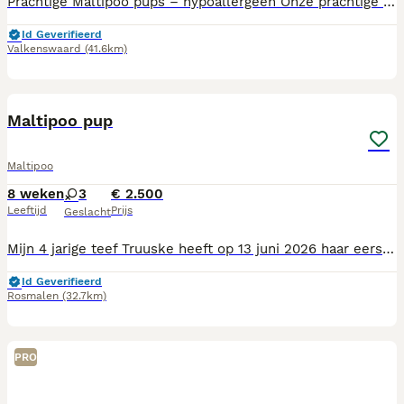
Prachtige Maltipoo pups – hypoallergeen Onze prachtige Maltipoo pups zijn op zoek naar een liefdevol thuis. De moeder is een Maltipoo en de vader een Toy Poedel. De pups zijn hypoallergeen en verharen niet. De pups groeien bij ons in huis op en worden daardoor goed gesocialiseerd. Ze komen dagelijks in aanraking met mensen en kinderen en zijn gewend aan de geluiden van het dagelijkse gezinsleven. Voordat zij naar hun nieuwe baasje gaan, worden de pups nagekeken door de dierenarts en voorzien van een Europees dierenpaspoort. Daarnaast zijn zij gechipt, gevaccineerd en 3 keer ontwormd. Vanaf juli mogen de pups het nest verlaten. De pups zullen naar verwachting een volwassen gewicht bereiken van ongeveer 4 tot maximaal 5 kilo, met een schofthoogte van circa 25 cm. Vraagprijs: € 1950 per pup. U bent van harte welkom om geheel vrijblijvend kennis te komen maken met de pups. Onder het genot van een kop koffie of thee kunt u de pups ontmoeten en al uw vragen stellen. Mocht u nog op vakantie gaan, dan is later ophalen of tijdelijke opvang in overleg mogelijk. 🐾 Interesse? Neem gerust contact met ons op voor meer informatie of een vrijblijvende kennismaking. ☕️🐾
Id Geverifieerd
Valkenswaard
(41.6km)
27
4
Maltipoo pup
Maltipoo
8 weken
3
€ 2.500
Leeftijd
Prijs
Geslacht
Mijn 4 jarige teef Truuske heeft op 13 juni 2026 haar eerste nestje gekregen waarbij ze 4 schattige teefjes op de wereld heeft gezet waarvan er 2 zijn verkocht. Het ras van de moederhond is Maltipoo Boomer en van de vaderhond Maltipoo. Allebei zijn ze een kruising van dwergpoedel-maltezer. Vanaf 8 augustus zoeken ze een nieuw huisje. Op 27 juli hebben de pups een paspoort, chip en gezondheidscheck gekregen en de eerste vaccinatie voor Hondenziekte en Parvo. Mocht u interesse hebben in één van deze schatjes kunt u mij een appje sturen of bellen naar 0640145774.
Id Geverifieerd
Rosmalen
(32.7km)
PRO