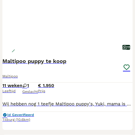
11
Maltipoo puppy te koop
Maltipoo
11 weken
1
€ 1.950
Leeftijd
Prijs
Geslacht
Wij hebben nog 1 teefje Maltipoo puppy's, Yuki, mama is Maltipoo, papa toypoedel en volledig getest. Mama, foto 11, en papa, foto 10, wonen beiden bij ons. Onze puppy's zijn gechipt, 2 x vaccinatie gehad, ontwormd volgens schema, nagekeken door onze dierenarts en geregistreerd bij NDG Nederland. Alle puppy's hebben een Europees Nederlands paspoort. Onze pups zijn geboren en opgegroeid in onze woonkamer zodat ze alle geluiden (tv, stofzuiger etc, meekrijgen voor een goede socialisatie. Wij zijn in bezit van UBN nummer. Wij zoeken voor onze pups een baasje voor het leven, die veel tijd aan de pups kunnen besteden, ze maken graag deel uit van het gezin, het liefst met tuin omdat ze graag buiten spelen Als de pups verhuizen naar hun nieuwe baasjes krijgen ze brokjes voor de eerste weken, mandje, speeltjes, nestgeurtje mee.
Id Geverifieerd
Tilburg
(10.6km)
7