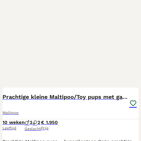
13
Prachtige kleine Maltipoo/Toy pups met garantie!🐶
Maltipoo
10 weken
3
2
€ 1.950
Leeftijd
Prijs
Geslacht