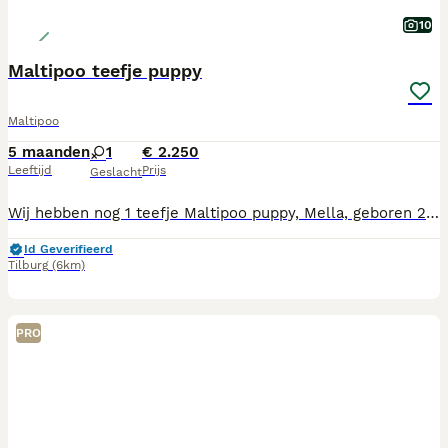
10
Maltipoo teefje puppy
Maltipoo
5 maanden
1
€ 2.250
Leeftijd
Prijs
Geslacht
Wij hebben nog 1 teefje Maltipoo puppy, Mella, geboren 21-2-2026. Ze mag vanaf nu het nest verlaten. Mama is Maltipoo, papa dwergpoedel en volledig getest. Mama, foto 6, en papa, foto 7, wonen beiden bij ons. De puppy's zijn gechipt, alle vaccinaties incl. rabiës spuit, ontwormd volgens schema, nagekeken door onze dierenarts en geregistreerd bij NDG Nederland. Alle puppy's hebben een Europees Nederlands paspoort. Onze pups zijn geboren en opgegroeid in onze woonkamer zodat ze alle geluiden (tv, stofzuiger etc, meekrijgen voor een goede socialisatie. Wij zijn in bezit van UBN nummer. Wij zoeken voor onze pups een baasje voor het leven, die veel tijd aan de pups kunnen besteden, ze maken graag deel uit van het gezin. Als de pups verhuizen naar hun nieuwe baasjes krijgen ze brokjes voor de eerste weken, mandje, speeltjes, nestgeurtje mee. Tel.nr. 06-19346176 of mail adrutten@ziggo.nl
Id Geverifieerd
Tilburg
(6km)
PRO