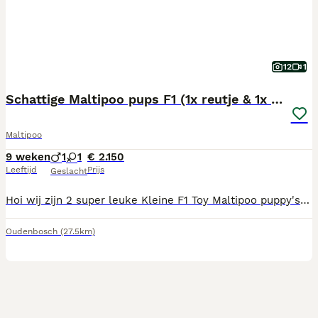
12
1
Schattige Maltipoo pups F1 (1x reutje & 1x teefje)
Maltipoo
9 weken
1
1
€ 2.150
Leeftijd
Prijs
Geslacht
Hoi wij zijn 2 super leuke Kleine F1 Toy Maltipoo puppy's Wij zijn de eerste week van Juni geboren en mogen dus binnenkort verhuizen. We blijven klein en schattig omdat: Moeder is een Maltezer met schofthoogte 25cm Vader is Toypoedel met schofthoogte 22cm De pups zijn in huis opgegroeid met verschillende kinderen dus super aanhankelijk, lief en speels. Als ze het nest verlaten krijgen ze een puppy pakket mee bestaande uit: brokjes die ze gewend zijn, dekentje met nestgeur en speeltje. Ze zijn bij ons thuis te bezichtigen op afspraak. Heeft u interesse neem dan contact op via de chat of bel op 06 49103549 Hopelijk tot snel
Oudenbosch
(27.5km)