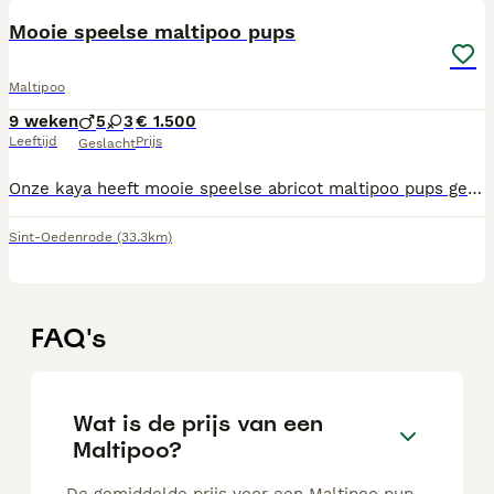
Mooie speelse maltipoo pups
Maltipoo
9 weken
5
3
€ 1.500
Leeftijd
Prijs
Geslacht
Onze kaya heeft mooie speelse abricot maltipoo pups gekregen 5 reuen en 3 teefjes De pups zijn volgens schema ontwormt - ingeënt - gechipt - europees paspoort onderzocht en goedgekeurd door dierenarts De pups worden goed gesocialiseerd en groeien met kinderen op De pups mogen het nest en de moeder vanaf 3 augustus verlaten Ze zijn dan 8 wk oud Liever appen of bellen Meer info 06 2393 3521
Sint-Oedenrode
(33.3km)
FAQ's
Wat is de prijs van een
Maltipoo?