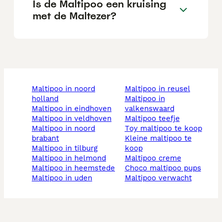
Is de Maltipoo een kruising
met de Maltezer?
maltipoo in noord
maltipoo in reusel
holland
maltipoo in
maltipoo in eindhoven
valkenswaard
maltipoo in veldhoven
maltipoo teefje
maltipoo in noord
toy maltipoo te koop
brabant
kleine maltipoo te
maltipoo in tilburg
koop
maltipoo in helmond
maltipoo creme
maltipoo in heemstede
choco maltipoo pups
maltipoo in uden
maltipoo verwacht