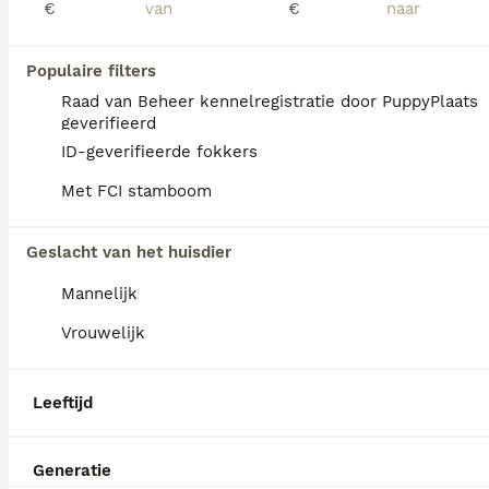
€
€
Wij hebben nog 2 hele mooie Maltipoo pups nog 2 reutjes reutjes beschikbaar. 1 zwarte en 1 blonde. Ze mogen het nest al verlaten en hebben de nodige inentingen en vaccinaties gehad en hebben hun NL-paspoort in bezit
Id Geverifieerd
Populaire filters
Tilburg
(5.1km)
Raad van Beheer kennelregistratie door PuppyPlaats
geverifieerd
ID-geverifieerde fokkers
Met FCI stamboom
Geslacht van het huisdier
Mannelijk
Vrouwelijk
Leeftijd
Generatie
28