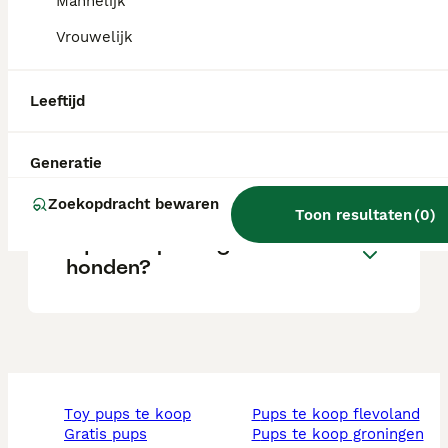
Mannelijk
Vrouwelijk
Hoe oud worden maltipoms?
Leeftijd
Hoe groot wordt een
Maltipom?
Generatie
Zoekopdracht bewaren
Toon resultaten
(
0
)
Zijn Maltipoms goede
honden?
toy pups te koop
pups te koop flevoland
gratis pups
pups te koop groningen