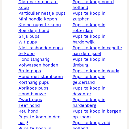
dierenarts pups te
pups te koop noord
koop
holland
particulier nestje pups
pups te koop in
mini hondje kopen
zutphen
kleine pups te koop
pups te koop in
boerderij hond
rotterdam
grijs pups
pups te koop in
wit pups
harderwijk
niet-rashonden pups
pups te koop in capelle
te koop
aan den ijssel
hond langharig
pups te koop in
volwassen honden
limburg
bruin pups
pups te koop in gouda
hond met stamboom
pups te koop in
kortharig pups
gelderland
abrikoos pups
pups te koop in
hond blauwe
deventer
zwart pups
pups te koop in
teef hond
hardenberg
reu hond
pups te koop in bergen
pups te koop in den
op zoom
haag
pups te koop zuid
pups te koop in
holland