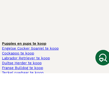
Puppies en pups te koop
Engelse Cocker Spaniel te koop
Cockapoo te koop
Labrador Retriever te koop
Duitse Herder te koop
Franse Bulldog te koop
Teckel ruwhaar te koop
Cavapoo te koop
Andere populaire pagina's
Honden te koop in Amsterdam
Pups te koop Limburg​
Pups te koop Friesland​