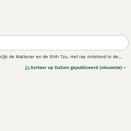
lijk de Maltezer en de Shih Tzu. Het ras ontstond in de
 De kruising bleek zo succesvol dat hun populariteit
Sorteer op
Datum gepubliceerd (nieuwste)
nnen het uiterlijk en de persoonlijkheid van beide rassen
en vacht betreft, kunnen pups uit hetzelfde nest er heel
 kleurencombinatie.