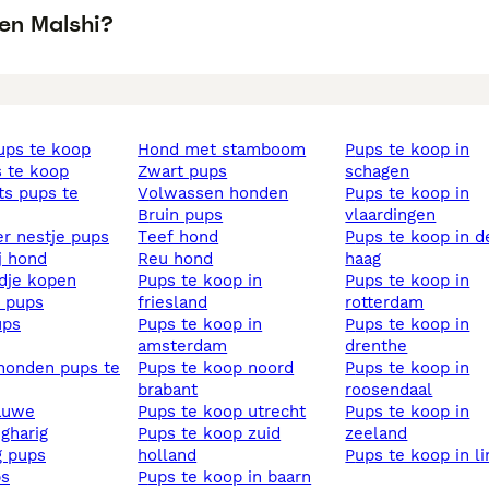
een Malshi?
pups te koop
hond met stamboom
pups te koop in
s te koop
zwart pups
schagen
volwassen honden
pups te koop in
bruin pups
vlaardingen
ier nestje pups
teef hond
pups te koop in den
ij hond
reu hond
haag
ndje kopen
pups te koop in
pups te koop in
s pups
friesland
rotterdam
ups
pups te koop in
pups te koop in
amsterdam
drenthe
pups te koop noord
pups te koop in
brabant
roosendaal
lauwe
pups te koop utrecht
pups te koop in
ngharig
pups te koop zuid
zeeland
ig pups
holland
pups te koop in l
ps
pups te koop in baarn