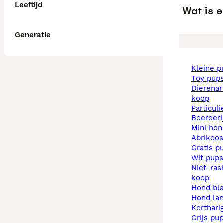
Leeftijd
Wat is 
Generatie
kleine 
toy pup
dierenarts pups te
koop
particul
boerder
mini ho
abrikoo
gratis p
wit pups
niet-rashonden pups te
koop
hond b
hond la
korthar
grijs pu