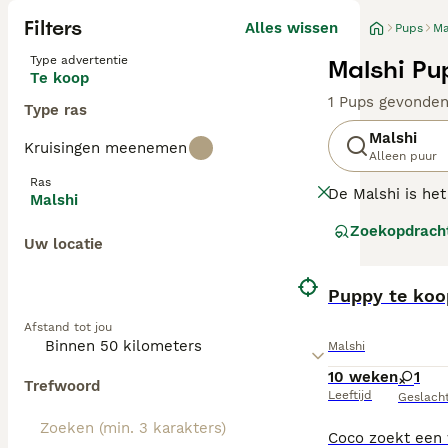
Filters
Alles wissen
Pups
Ma
Type advertentie
Malshi Pu
Te koop
1 Pups gevonde
Type ras
Malshi
Kruisingen meenemen
Alleen puur
Ras
De Malshi is het
Malshi
Verenigde Staten
Zoekopdrach
groeide en groei
Uw locatie
erven, hoewel o
verschillend ui
Puppy te koo
Lees onze Malshi
Afstand tot jou
Malshi
10 weken
1
Trefwoord
Leeftijd
Geslach