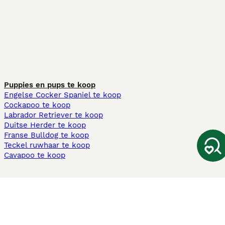
Puppies en pups te koop
Engelse Cocker Spaniel te koop
Cockapoo te koop
Labrador Retriever te koop
Duitse Herder te koop
Franse Bulldog te koop
Teckel ruwhaar te koop
Cavapoo te koop
Andere populaire pagina's
Honden te koop in Amsterdam
Pups te koop Limburg​
Pups te koop Friesland​
Honden te koop in Gelderland