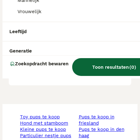
Mannelijk
Vrouwelijk
Zijn Malshi's goede honden?
Leeftijd
Wat is het karakter van een
Malshi?
Generatie
Zoekopdracht bewaren
Toon resultaten
(
0
)
Wat is een Malshi?
toy pups te koop
pups te koop in
hond met stamboom
friesland
kleine pups te koop
pups te koop in den
particulier nestje pups
haag