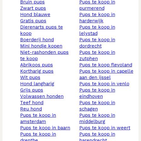
bruin pups
pups te koop in
zwart pups
purmerend
hond blauwe
pups te koop in
gratis pups
harderwijk
dierenarts pups te
pups te koop in
koop
lelystad
boerderij hond
pups te koop in
mini hondje kopen
dordrecht
niet-rashonden pups
pups te koop in
te koop
zutphen
abrikoos pups
pups te koop flevoland
kortharig pups
pups te koop in capelle
wit pups
aan den ijssel
hond langharig
pups te koop in venlo
grijs pups
pups te koop in
volwassen honden
eindhoven
teef hond
pups te koop in
reu hond
schagen
pups te koop in
pups te koop in
amsterdam
middelburg
pups te koop in baarn
pups te koop in weert
pups te koop in
pups te koop in
drenthe
barendrecht