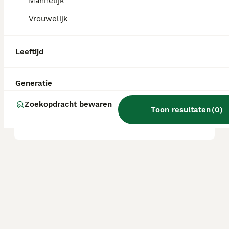
Mannelijk
Vrouwelijk
Zijn Malshi's goede honden?
Leeftijd
Wat is het karakter van een
Malshi?
Generatie
Zoekopdracht bewaren
Toon resultaten
(
0
)
Wat is een Malshi?