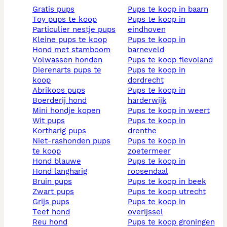
gratis pups
pups te koop in baarn
toy pups te koop
pups te koop in
particulier nestje pups
eindhoven
kleine pups te koop
pups te koop in
hond met stamboom
barneveld
volwassen honden
pups te koop flevoland
dierenarts pups te
pups te koop in
koop
dordrecht
abrikoos pups
pups te koop in
boerderij hond
harderwijk
mini hondje kopen
pups te koop in weert
wit pups
pups te koop in
kortharig pups
drenthe
niet-rashonden pups
pups te koop in
te koop
zoetermeer
hond blauwe
pups te koop in
hond langharig
roosendaal
bruin pups
pups te koop in beek
zwart pups
pups te koop utrecht
grijs pups
pups te koop in
teef hond
overijssel
reu hond
pups te koop groningen