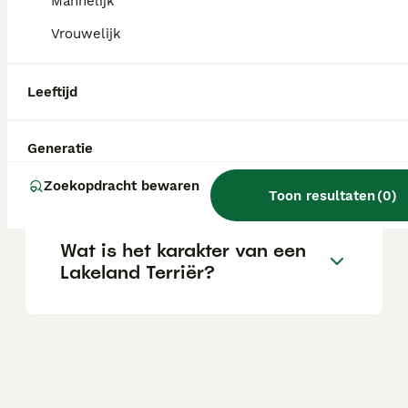
varieert afhankelijk van de fokker.
Mannelijk
Vrouwelijk
Zijn Lakeland Terriers
geschikte gezinshonden?
Leeftijd
Generatie
Is de Lakeland Terriër een
klein hondenras?
Zoekopdracht bewaren
Toon resultaten
(
0
)
Wat is het karakter van een
Lakeland Terriër?