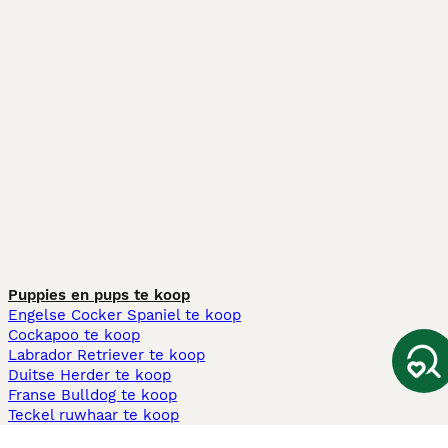
Puppies en pups te koop
Engelse Cocker Spaniel te koop
Cockapoo te koop
Labrador Retriever te koop
Duitse Herder te koop
Franse Bulldog te koop
Teckel ruwhaar te koop
Cavapoo te koop