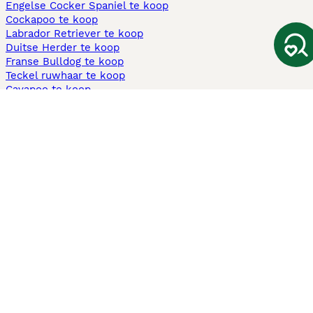
Engelse Cocker Spaniel te koop
Cockapoo te koop
Labrador Retriever te koop
Duitse Herder te koop
Franse Bulldog te koop
Teckel ruwhaar te koop
Cavapoo te koop
Andere populaire pagina's
Honden te koop in Amsterdam
Pups te koop Limburg​
Pups te koop Friesland​
Honden te koop in Gelderland
Honden te koop in Den Haag
Honden te koop in Enschede
Adopteer hond in Nederland
Informatie
Over ons
Privacybeleid
Support