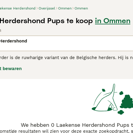
ekense Herdershond
Overijssel
Ommen
Ommen
Herdershond Pups te koop
in Ommen
n
Herdershond
der is de ruwharige variant van de Belgische herders. Hij i
he herders het minst vaak aangetroffen. Zoals alle Belgische
t bewaren
nse herder adviespagina voor informatie over dit hondenras.
We hebben 0 Laekense Herdershond Pups 
komstige resultaten wil zien voor deze exacte zoekopdracht, 