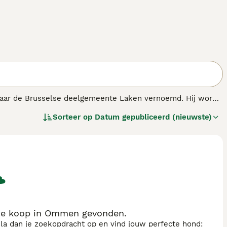
s naar de Brusselse deelgemeente Laken vernoemd. Hij wordt
 herders wordt hij vaak als bescherm- of gezinshond
Sorteer op
Datum gepubliceerd (nieuwste)
te koop in Ommen gevonden.
sla dan je zoekopdracht op en vind jouw perfecte hond: