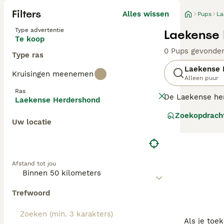
Filters
Alles wissen
Pups
La
Type advertentie
Laekense 
Te koop
0 Pups gevonde
Type ras
Laekense 
Kruisingen meenemen
Alleen puur
Ras
De Laekense her
Laekense Herdershond
van alle Belgisc
Zoekopdrach
gehouden.
Uw locatie
Lees onze Laeke
Afstand tot jou
Trefwoord
Als je toe