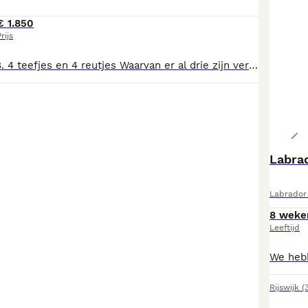
€ 1.850
rijs
Een nestje van 8. 4 teefjes en 4 reutjes Waarvan er al drie zijn verkocht We zoeken een goed huisje voor onze pups hebben ze verdient Ze zijn heel mooi van kleur eentje heeft er twee kleuren ook heel apart gemêleerd is een teefje ze zijn graag buiten ze zijn goed gekeurd door de dierenarts vandaag
Labra
Labrador 
8 weke
Leeftijd
Rijswijk
(