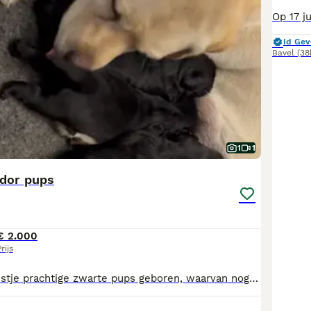
Id Gev
Bavel
(38
1
1
dor pups
€ 2.000
rijs
Bij ons is een nestje prachtige zwarte pups geboren, waarvan nog pups beschikbaar zijn om het nest omstreeks 3 juli te verlaten. De ouders zijn Amerikaans kampioen Belquest Conclusions Chocolate Factory (Charlie) en Wahnahnish I See You(Luca) Beide ouderdieren voldoen ruimschoots aan de door de rasvereniging (Labrador kring Nederland) gestelde gezondheidseisen. Ouderdieren zijn vrij bevonden van HD, ED, en oogaandoeningen. Ook zijn de ouders onderzocht op diverse genetische aandoeningen zoals PRA, EIC, HNPK zodat de pups deze niet zullen krijgen. De pups groeien op in huiselijke kring en worden gesocialiseerd met de geluiden van alledag, grote en kleine honden, katten, en allerlei mensen en kinderen. De pups zijn in de eerste plaats geschikt als geweldige gezinshonden. Maar tevens zijn er diverse van bij ons geboren pups actief als hulphond of blindengeleidehond. Wanneer de pups het nest verlaten zijn ze vanzelfsprekend gechipt en gecontroleerd door de Raad van beheer en hebben ze een FCI STAMBOOM en dna profiel. Ook zijn ze gecontroleerd door de dierenarts, gevaccineerd en ontwormd volgens schema en in het bezit van een Europees paspoort. En krijgen ze een puppypakket met o.a. een knuffel met nestgeur en een maand gratis verzekering mee. Ook kunt u altijd terecht voor hulp of advies. Vragen of interesse? Neem gerust contact op. De pups mogen vanaf 25 augustus het nest verlaten, we hebben nog een reutjes en een teefje