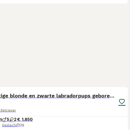
23
1
Prachtige blonde en zwarte labradorpups geboren! ♥
Retriever
n
5
2
€ 1.850
Prijs
Geslacht