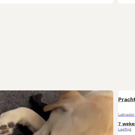
Labrador 
7 weke
Leeftijd