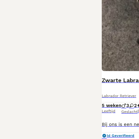
Zwarte Labra
Labrador Retriever
5 weken
3
2
Leeftijd
P
Geslacht
Id Geverifieerd