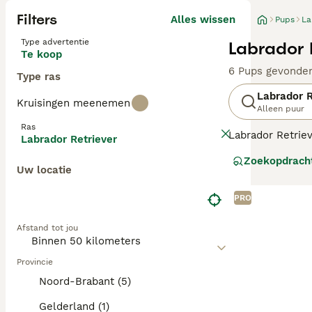
Filters
Alles wissen
Pups
La
Type advertentie
Labrador 
Te koop
6 Pups gevonde
Type ras
Labrador R
Kruisingen meenemen
Alleen puur
Ras
Labrador Retriev
Labrador Retriever
zachtaardig, maa
Zoekopdrach
De Labrador Retr
Uw locatie
Lees onze
Labra
PRO
Afstand tot jou
Provincie
Noord-Brabant (5)
Gelderland (1)