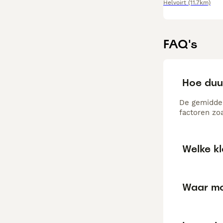
Helvoirt
(11.7km)
FAQ's
Hoe duur
De gemiddel
factoren zo
Welke kl
Waar moe