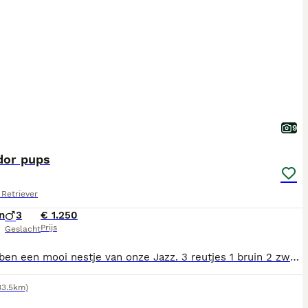
9
dor pups
Retriever
n
3
€ 1.250
Prijs
Geslacht
We hebben een mooi nestje van onze Jazz. 3 reutjes 1 bruin 2 zwart. Zowel vader als moeder zijn bij ons. Ouders zijn gekeurd op heupen en ellebogen Ze groeien op in huiselijke kring .
33.5km)