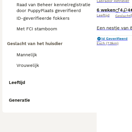
Labrador Retriever
Raad van Beheer kennelregistratie
6 weken
4
4
door PuppyPlaats geverifieerd
Leeftijd
P
Geslacht
ID-geverifieerde fokkers
Met FCI stamboom
Id Geverifieerd
Geslacht van het huisdier
Esch
(7.9km)
Mannelijk
Vrouwelijk
Leeftijd
Generatie