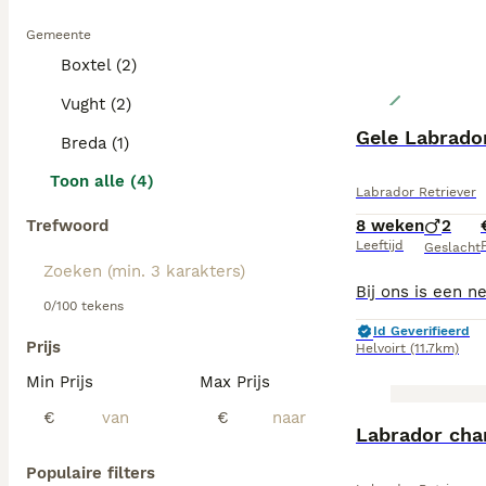
Gemeente
Boxtel (2)
Vught (2)
Gele Labrador
Breda (1)
Toon alle (4)
Labrador Retriever
Trefwoord
8 weken
2
Leeftijd
P
Geslacht
0/100 tekens
Id Geverifieerd
Prijs
Helvoirt
(11.7km)
Min Prijs
Max Prijs
€
€
Labrador cha
Populaire filters