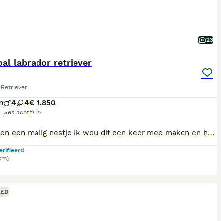
23
al labrador retriever
Retriever
n
4
4
€ 1.850
Prijs
Geslacht
Het is een een malig nestje ik wou dit een keer mee maken en het is super leuk druk maar heel leuk om ze opzien te groeien ieder heeft een eigen karakter heel leuk moeder is er supergoed en lief voor Ik hoop dat ze een super lief baasje krijgen en dat ze ern fijn leven krijgen We hebben nog ern hond meer en we houden er ook ern van de puppy's
erifieerd
km)
CED