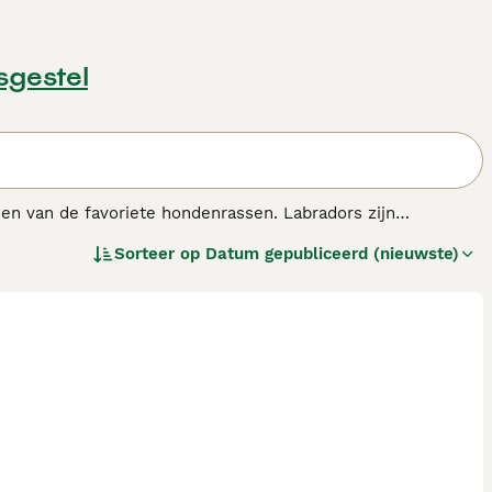
sgestel
een van de favoriete hondenrassen. Labradors zijn
trievers zijn goed te trainen omdat ze zo intelligent zijn.
Sorteer op
Datum gepubliceerd (nieuwste)
zijn baasje in het veld.
s.