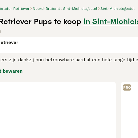
brador Retriever
Noord-Brabant
Sint-Michielsgestel
Sint-Michielsgestel
Retriever Pups te koop
in Sint-Michiel
n
etriever
ers zijn dankzij hun betrouwbare aard al een hele lange tijd 
r extravert en altijd blij om geknuffeld te worden. Labrador re
t bewaren
iever gedijt net zo goed in een huiselijke omgeving als naast 
dor Retriever adviespagina
voor informatie over dit hondenra
PRO