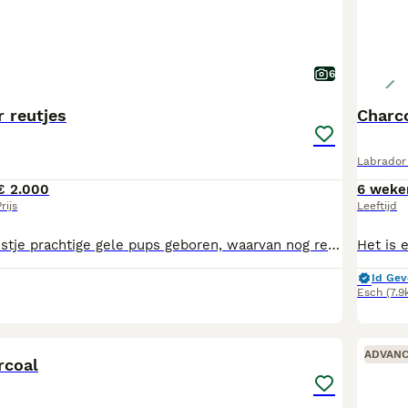
6
 reutjes
Charco
Labrador 
€ 2.000
6 weke
rijs
Leeftijd
Bij ons is een nestje prachtige gele pups geboren, waarvan nog reutjes beschikbaar zijn om het nest omstreeks 7 augustus te verlaten. De ouders zijn onze eigen multi kampioen Wahnahnish Simply Sensational (Harvey) en Wymeswold Antonella (Nel) Beide ouderdieren voldoen ruimschoots aan de door de rasvereniging (Labrador kring Nederland) gestelde gezondheidseisen. Ouderdieren zijn vrij bevonden van HD, ED, en oogaandoeningen. Ook zijn de ouders onderzocht op diverse genetische aandoeningen zoals PRA, EIC, HNPK zodat de pups deze niet zullen krijgen. De pups groeien op in huiselijke kring en worden gesocialiseerd met de geluiden van alledag, grote en kleine honden, katten, en allerlei mensen en kinderen. De pups zijn in de eerste plaats geschikt als geweldige gezinshonden. Maar tevens zijn er diverse van bij ons geboren pups actief als hulphond of blindengeleidehond. Wanneer de pups het nest verlaten zijn ze vanzelfsprekend gechipt en gecontroleerd door de Raad van beheer en hebben ze een FCI STAMBOOM en dna profiel. Ook zijn ze gecontroleerd door de dierenarts, gevaccineerd en ontwormd volgens schema en in het bezit van een Europees paspoort. En krijgen ze een puppypakket met o.a. een knuffel met nestgeur en een maand gratis verzekering mee. Ook kunt u altijd terecht voor hulp of advies. Vragen of interesse? Neem gerust contact op. De pups mogen vanaf 7 augustus nest verlaten, we hebben nog twee reutjes.
Id Gev
Esch
(7.9
16
ADVAN
rcoal