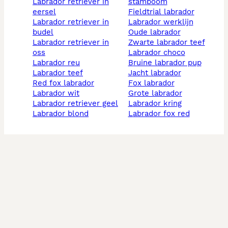
labrador retriever in
stamboom
eersel
fieldtrial labrador
labrador retriever in
labrador werklijn
budel
oude labrador
labrador retriever in
zwarte labrador teef
oss
labrador choco
labrador reu
bruine labrador pup
labrador teef
jacht labrador
red fox labrador
fox labrador
labrador wit
grote labrador
labrador retriever geel
labrador kring
labrador blond
labrador fox red