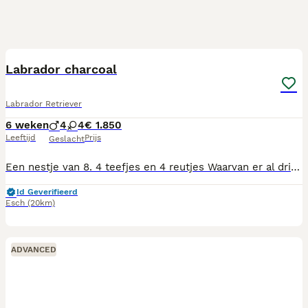
16
Labrador charcoal
Labrador Retriever
6 weken
4
4
€ 1.850
Leeftijd
Prijs
Geslacht
Een nestje van 8. 4 teefjes en 4 reutjes Waarvan er al drie zijn verkocht We zoeken een goed huisje voor onze pups hebben ze verdient Ze zijn heel mooi van kleur eentje heeft er twee kleuren ook heel apart gemêleerd is een teefje ze zijn graag buiten ze zijn goed gekeurd door de dierenarts vandaag
Id Geverifieerd
Esch
(20km)
ADVANCED