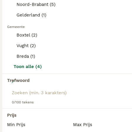
dezelfde categorie.
Lees onze
Labrador Retriever adviespagina
voor informatie
Noord-Brabant (5)
over dit hondenras.
Gelderland (1)
PRO
Gemeente
Boxtel (2)
Vught (2)
Breda (1)
Toon alle (4)
6
Trefwoord
Gele Labrador reutjes
0/100 tekens
Labrador Retriever
Prijs
8 weken
2
€ 2.000
Leeftijd
Prijs
Geslacht
Min Prijs
Max Prijs