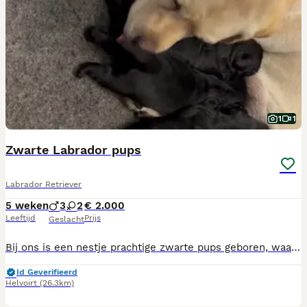
1
1
Zwarte Labrador pups
Labrador Retriever
5 weken
3
2
€ 2.000
Leeftijd
Prijs
Geslacht
Bij ons is een nestje prachtige zwarte pups geboren, waarvan nog pups beschikbaar zijn om het nest omstreeks 3 juli te verlaten. De ouders zijn Amerikaans kampioen Belquest Conclusions Chocolate Factory (Charlie) en Wahnahnish I See You(Luca) Beide ouderdieren voldoen ruimschoots aan de door de rasvereniging (Labrador kring Nederland) gestelde gezondheidseisen. Ouderdieren zijn vrij bevonden van HD, ED, en oogaandoeningen. Ook zijn de ouders onderzocht op diverse genetische aandoeningen zoals PRA, EIC, HNPK zodat de pups deze niet zullen krijgen. De pups groeien op in huiselijke kring en worden gesocialiseerd met de geluiden van alledag, grote en kleine honden, katten, en allerlei mensen en kinderen. De pups zijn in de eerste plaats geschikt als geweldige gezinshonden. Maar tevens zijn er diverse van bij ons geboren pups actief als hulphond of blindengeleidehond. Wanneer de pups het nest verlaten zijn ze vanzelfsprekend gechipt en gecontroleerd door de Raad van beheer en hebben ze een FCI STAMBOOM en dna profiel. Ook zijn ze gecontroleerd door de dierenarts, gevaccineerd en ontwormd volgens schema en in het bezit van een Europees paspoort. En krijgen ze een puppypakket met o.a. een knuffel met nestgeur en een maand gratis verzekering mee. Ook kunt u altijd terecht voor hulp of advies. Vragen of interesse? Neem gerust contact op. De pups mogen vanaf 25 augustus het nest verlaten, we hebben nog een reutjes en een teefje
Id Geverifieerd
Helvoirt
(26.3km)
25
1