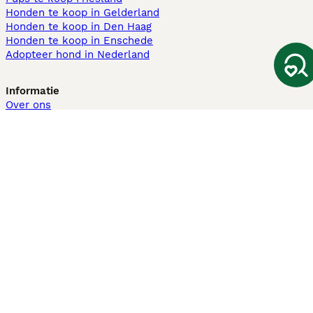
Honden te koop in Gelderland
Honden te koop in Den Haag
Honden te koop in Enschede
Adopteer hond in Nederland
Informatie
Over ons
Privacybeleid
Support
Pers
Voorwaarden
Pups verkopen
Honden test
Pets4Homes
Hastnet
PuppyPlaats
MundoAnimalia
Annunci Animali
Lancaster Puppies
Puppyplaats.nl gebruikt cookies op deze site om uw gebruikerservaring
te verbeteren. Met het gebruik van deze website en andere diensten