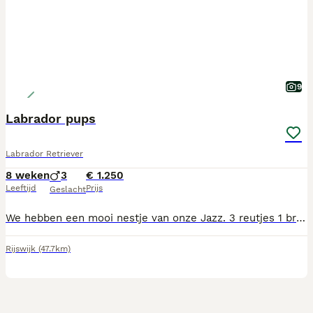
9
Labrador pups
Labrador Retriever
8 weken
3
€ 1.250
Leeftijd
Prijs
Geslacht
We hebben een mooi nestje van onze Jazz. 3 reutjes 1 bruin 2 zwart. Zowel vader als moeder zijn bij ons. Ouders zijn gekeurd op heupen en ellebogen Ze groeien op in huiselijke kring .
Rijswijk
(47.7km)