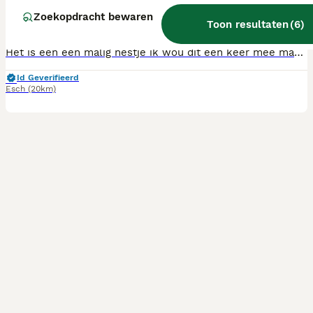
6 weken
4
4
€ 1.850
Zoekopdracht bewaren
Leeftijd
Prijs
Toon resultaten
(
6
)
Geslacht
Het is een een malig nestje ik wou dit een keer mee maken en het is super leuk druk maar heel leuk om ze opzien te groeien ieder heeft een eigen karakter heel leuk moeder is er supergoed en lief voor Ik hoop dat ze een super lief baasje krijgen en dat ze ern fijn leven krijgen We hebben nog ern hond meer en we houden er ook ern van de puppy's
Id Geverifieerd
Esch
(20km)