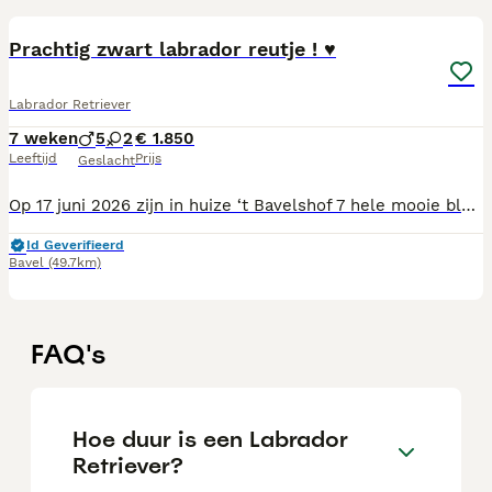
Prachtig zwart labrador reutje ! ♥
Labrador Retriever
7 weken
5
2
€ 1.850
Leeftijd
Prijs
Geslacht
Op 17 juni 2026 zijn in huize ‘t Bavelshof 7 hele mooie blonde en zwarte labradorpups geboren: 2 dames en 5 mannen! 😊 Alleen een lief knap zwart reutje is nog beschikbaar. Wij zijn particuliere labradorliefhebbers, die al ruim 30 jaar af en toe een nestje labradors fokken volgens de regels van de NLV (Nederlandse Labrador Vereniging). Onze Ot (Otje van ’t Bavelshof) heeft dan ook voor alle benodigde gezondheidstesten de beste resultaten mogen scoren voor zowel de heupen (HD A), de ellebogen (ED-vrij) en de ogen (vrij). Dezelfde uitslagen behoren bij de knappe zwarte papa, Mattie (Erinhill Chase What Matters at Hyspire), die tevens diverse kampioenschappen op zijn naam heeft staan. Onze pups worden door de dierenarts gevolgd, krijgen tijdig alle wormkuren, worden gevaccineerd (6 weken), krijgen een eigen paspoort en een eigen stamboom, waarmee afkomst gegarandeerd is middels DNA controle door de Raad van Beheer. Ons nestje woonde met mams in de huiskamer, waar ze met alle dagelijkse prikkels in aanraking zijn gekomen en vanaf de 4 weken zijn ze naar een grotere speelruimte verhuisd, zodat ze zich goed hebben kunnen ontwikkelen. Hier en lekker buiten kunnen ze heerlijk samen spelen en krijgen ze tevens de eerste zindelijkheidstraining. Onze pups mogen rond 12 augustus naar hun eigen nieuwe baasjes. Ben jij op zoek naar een mooie, lieve labradorpup? Neem gerust contact met ons op, we vertellen met liefde van alles over onze pups en horen vooral ook graag waar onze vriendjes terecht zouden komen. Anita en Huub Beenackers T: 06 19921545
Id Geverifieerd
Bavel
(49.7km)
FAQ's
Hoe duur is een Labrador
Retriever?