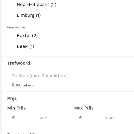
dezelfde categorie.
Lees onze
Labrador Retriever adviespagina
voor informatie
Noord-Brabant (2)
over dit hondenras.
Limburg (1)
PRO
Gemeente
Boxtel (2)
Beek (1)
Trefwoord
23
0/100 tekens
Charcoal labrador retriever
Prijs
Min Prijs
Max Prijs
Labrador Retriever
6 weken
4
4
€ 1.850
€
€
Leeftijd
Prijs
Geslacht