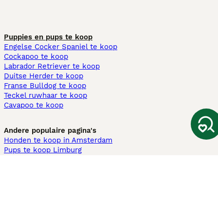
Puppies en pups te koop
Engelse Cocker Spaniel te koop
Cockapoo te koop
Labrador Retriever te koop
Duitse Herder te koop
Franse Bulldog te koop
Teckel ruwhaar te koop
Cavapoo te koop
Andere populaire pagina's
Honden te koop in Amsterdam
Pups te koop Limburg​
Pups te koop Friesland​
Honden te koop in Gelderland
Honden te koop in Den Haag
Honden te koop in Enschede
Adopteer hond in Nederland