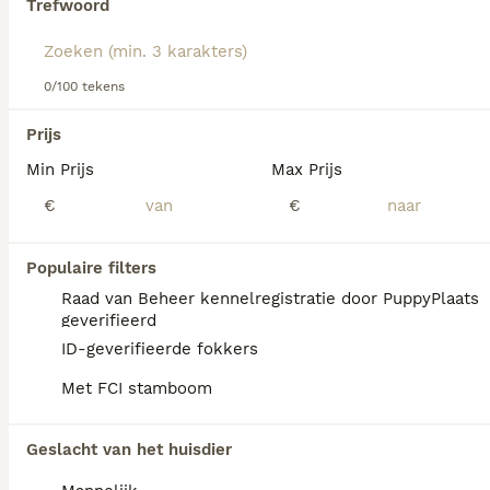
dezelfde categorie.
Trefwoord
Lees onze
Labrador Retriever adviespagina
voor informatie
over dit hondenras.
PRO
0/100 tekens
Prijs
Min Prijs
Max Prijs
€
€
Populaire filters
23
1
Raad van Beheer kennelregistratie door PuppyPlaats
geverifieerd
Labrador Retriever Pups Met FCI Stamboom
ID-geverifieerde fokkers
Met FCI stamboom
Labrador Retriever
7 weken
5
2
Geslacht van het huisdier
Leeftijd
Geslacht