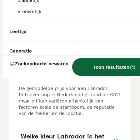
Mannelijk
Update: er zijn nog 2 reutjes beschikbaar! 🐾 Hallo Allemaal! 🥰 Op 17 Juni 2026 zijn bij ons 7 prachtige Labrador pups geboren. 2 teefjes en 5 reutjes. Ze zijn allemaal zwart. 🖤 Wij hebben nog enkele pups beschikbaar. We zijn lid van Labrador Kring Nederland (LKN) en we fokken volgens hun regels. Wij letten op het fokken van pups op zowel schoonheid als karakter, maar het allerbelangrijkste vinden wij dat onze pups gezond zullen zijn. De pups groeien op in een huiselijke kring, bij ons in de woonkamer. Ze kennen de geluiden van huishoudelijke apparaten en ze zijn gewend aan kinderen. Zowel vader als moeder zijn in bezit van een FCI stamboom, afkomend van het Raad van beheer. De pups zullen ook in het bezit zijn van een FCI stamboom. Ook zal er DNA worden afgenomen van de pups. Ook hebben Beide ouderdieren verschillende gezondheids onderzoeken gehad zoals: HD/ ED, ECVO - Oogonderzoek en ze hebben beide een uitgebreid DNA onderzoeken gehad. Alle onderzoeken zijn bij ons thuis ter inzage beschikbaar. Als onze pups het nest mogen verlaten: *Zijn ze zo goed mogelijk gesocialiseerd. *Zijn ze gechipt *Krijgen ze een paspoort met een gezondheidsverklaring van de dierenarts. *Krijgen ze een FCI stamboom van raad van beheer *Zijn ze 4 keer ontwormd. *Hebben ze hun eerste enting gehad. *Krijgen ze een koopcontract met 1 jaar garantie op erfelijke afwijkingen. *Krijgen ze een puppy pakket. *Een knuffel voor nestgeur Mocht u interesse of vragen hebben kunt u ons altijd mailen of bellen. Graag in een mail iets over u zelf vertellen en waarom u denkt dat een Labrador een aanvulling voor u gezin zal zijn. Wij fokken met veel passie en zorg en zullen voor onze pups selectief op zoek gaan naar de juiste baasjes waar ze een liefdevol thuis zullen krijgen. Met vriendelijke groet, Janey en Diana En een dikke poot van Mama Molly en haar 7 Prachtige Pups 🐾
Vrouwelijk
Spaubeek
(34.4km)
Leeftijd
FAQ's
Generatie
Zoekopdracht bewaren
Toon resultaten
(
1
)
Hoe duur is een Labrador
Retriever?
De gemiddelde prijs voor een Labrador
Retriever pup in Nederland ligt rond de €917
maar dit kan variëren afhankelijk van
factoren zoals de stamboom, de reputatie
van de fokker en de locatie.
Welke kleur Labrador is het