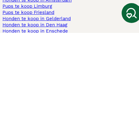
Honden te koop in Amsterdam
Pups te koop Limburg​
Pups te koop Friesland​
Honden te koop in Gelderland
Honden te koop in Den Haag
Honden te koop in Enschede
Adopteer hond in Nederland
Informatie
Over ons
Privacybeleid
Support
Pers
Voorwaarden
Pups verkopen
Honden test
Pets4Homes
Hastnet
PuppyPlaats
MundoAnimalia
Annunci Animali
Lancaster Puppies