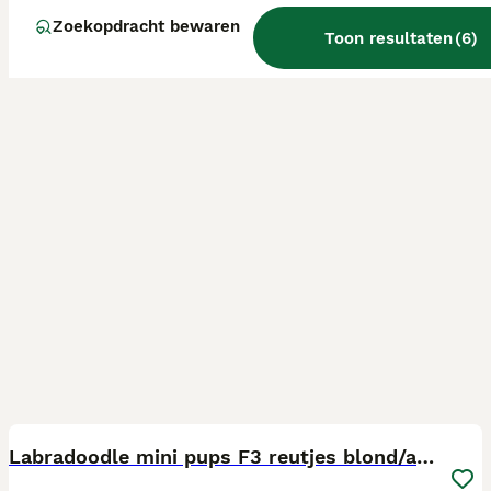
Zoekopdracht bewaren
Toon resultaten
(
6
)
3
Labradoodle mini pups F3 reutjes blond/abrikoos