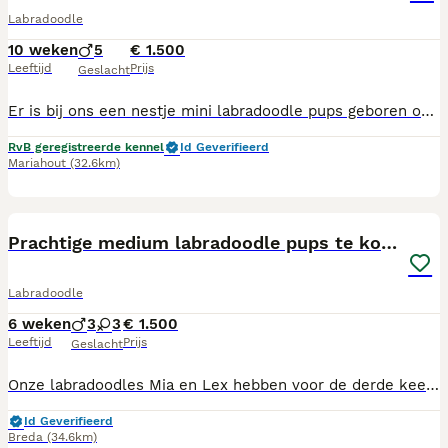
Labradoodle
10 weken
5
€ 1.500
Leeftijd
Prijs
Geslacht
Er is bij ons een nestje mini labradoodle pups geboren op 28 mei j.l. er is nog 1 reutje beschikbaar blond/abrikoos. Beide ouders aanwezig en deze zijn gekeurd uiteraard. Pup is gechipt en geregistreerd zoals wettelijk vereist en heeft Europees dierenpaspoort met gezondheidscheck van de dierenarts. Wordt regelmatig ontwormd en heeft inmiddels 2e inenting en kennelhoest gehad. Hij groeit met kinderen en andere dieren op en is goed gesocialiseerd. Wij werken met een koopovereenkomst waarin we een garantie aanbieden tot de leeftijd van een half jaar. Hij mag het nestje verlaten maar dit gaat natuurlijk altijd in overleg. Vakantieopvang mogelijk. Voor meer informatie of maken afspraak om geheel vrijblijvend te komen kijken bel dan met 0622991113. Ons ubn nr is 6350101
RvB geregistreerde kennel
Id Geverifieerd
Mariahout
(32.6km)
20
3
Prachtige medium labradoodle pups te koop
Labradoodle
6 weken
3
3
€ 1.500
Leeftijd
Prijs
Geslacht
Onze labradoodles Mia en Lex hebben voor de derde keer een nestje pups voortgebracht, deze keer 3 teefjes allemaal blond) en 3 reutjes twee blond een zwart. Omdat ik nog contact heb met eerdere nieuwe eigenaren van pups van zelfde vader en moeder, kan ik verzekeren dat het om hele mooie rustige gezonde aanhankelijke hondjes gaan worden. Ze worden bij ons in het gezin groot gebracht samen met vader en moeder hond, en gesocialiseerd op alle vlakken. Als je een heerlijke anti allergische niet harende aanhankelijke pups zoekt, een maatje voor iedereen in het gezin is dit een zeer goede optie!
Id Geverifieerd
Breda
(34.6km)