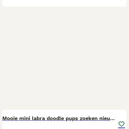
10
Mooie mini labra doodle pups zoeken nieuw thuis!