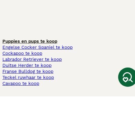
Puppies en pups te koop
Engelse Cocker Spaniel te koop
Cockapoo te koop
Labrador Retriever te koop
Duitse Herder te koop
Franse Bulldog te koop
Teckel ruwhaar te koop
Cavapoo te koop
Andere populaire pagina's
Honden te koop in Amsterdam
Pups te koop Limburg​
Pups te koop Friesland​
Honden te koop in Gelderland
Honden te koop in Den Haag