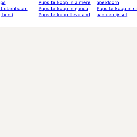
ups
pups te koop in almere
apeldoorn
et stamboom
pups te koop in gouda
pups te koop in capelle
ij hond
pups te koop flevoland
aan den ijssel