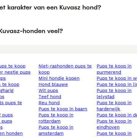
het karakter van een Kuvasz hond?
 Kuvasz-honden veel?
pups te koop
niet-rashonden pups te
pups te koop in
ier nestje pups
koop
purmerend
ups
mini hondje kopen
pups te koop in 
s te koop
hond blauwe
pups te koop in l
ngharig
wit pups
pups te koop in
ups
teef hond
lelystad
reu hond
pups te koop in
pups te koop in baarn
harderwijk
ig pups
pups te koop in
pups te koop in d
s pups
rotterdam
pups te koop in
ps
pups te koop in
eindhoven
sen honden
amsterdam
pups te koop in