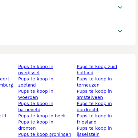
pups te koop in
pups te koop zuid
overijssel
holland
weert
pups te koop in
pups te koop in
imburg
zeeland
terneuzen
pups te koop in
pups te koop in
woerden
amstelveen
pups te koop in
pups te koop in
barneveld
dordrecht
elft
pups te koop in beek
pups te koop in
pups te koop in
friesland
dronten
pups te koop in
pups te koop groningen
ijsselstein