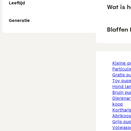
Leeftijd
Wat is 
Generatie
Blaffen
kleine 
particul
gratis p
toy pup
hond la
bruin p
dierenarts pups te
koop
korthar
abrikoo
grijs pu
volwas