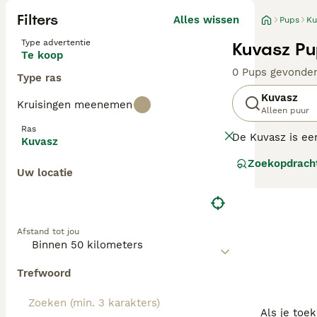
Filters
Alles wissen
Pups
Ku
Type advertentie
Kuvasz Pu
Te koop
0 Pups gevonde
Type ras
Kuvasz
Kruisingen meenemen
Alleen puur
Ras
De Kuvasz is een
Kuvasz
gehouden.
Zoekopdrach
Uw locatie
Lees onze Kuvas
Afstand tot jou
Trefwoord
Als je toe