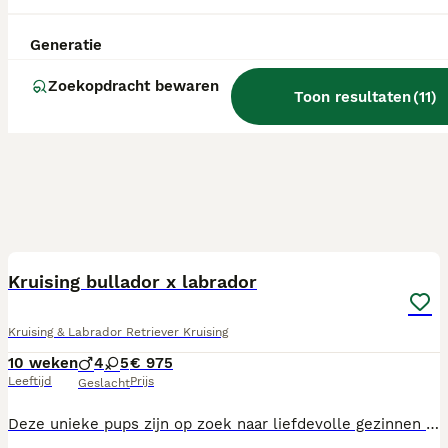
Generatie
Zoekopdracht bewaren
Toon resultaten
(
11
)
10
Kruising bullador x labrador
Kruising & Labrador Retriever Kruising
10 weken
4
5
€ 975
Leeftijd
Prijs
Geslacht
Deze unieke pups zijn op zoek naar liefdevolle gezinnen of baasjes die hun een warm thuis kunnen bieden. We vinden het belangrijk dat er een goede klik is tussen pup en eigenaar want een pup kies je voor een langere tijd. Ben jij of zijn julie op zoek naar een trouwe viervoeter? Neem dan contact op zodat u kennis kunt maken met bruno's prachtige pups! Voor meer informatie of kennismakingsbezoek mag u gerust contact opnemen! ✅️leeftijdsconform gevaccineerd ✅️gechipt ✅️geregistreerd ✅️paspoort ✅️gezondsheidverklaring