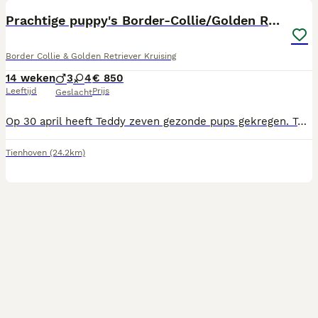
Prachtige puppy's Border-Collie/Golden Retriever
Border Collie & Golden Retriever Kruising
14 weken
3
4
€ 850
Leeftijd
Prijs
Geslacht
Op 30 april heeft Teddy zeven gezonde pups gekregen. Teddy is een bijna raszuivere Border Collie. Vijf generaties eerder hebben we ooit een boerenfox pup gekocht. Toen is er steeds een Border Collie ingekruist. En nu vijf generaties later hebben we heel veel plezier van onze lieve Teddy, die alle kenmerken van een Border Collie laat zien. Ze is gedekt door een raszuivere Golden Retriever, een show-lijn. Bij de pups is de drang om te drijven en dan uit. De pups doen het goed. Ze groeien als kool. Ze zijn al twee keer ontwormd en op de zesde week gebeurt dat nog een keer. Daarnaast krijgen ze dan hun eerste enting en chip. Ze worden goed gesocialiseerd, vooral door de kinderen en kleinkinderen. Deze pups zijn leergierig en intelligent. Je kunt ze veel leren en worden heel aanhankelijk. Er is één teefje niet beschikbaar. Die mag bij ons blijven wonen. Daar hebben we veel zin in. De andere pups mogen weg als ze acht weken oud zijn. We willen wel overtuigd zijn dat ze op een goed adres terechtkomen. Interesse? Neem gerust contact op. Niet op zondag, dat is onze rustdag.
Tienhoven
(24.2km)