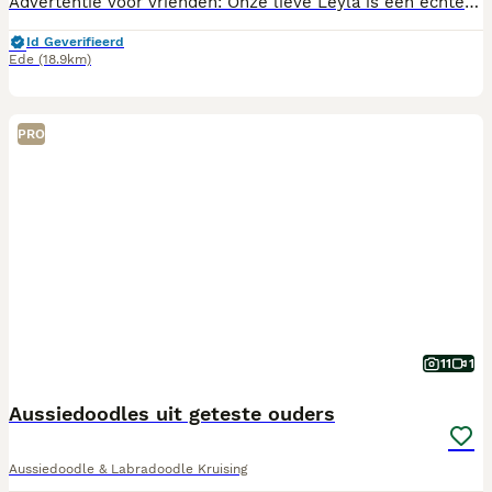
Advertentie voor vrienden: Onze lieve Leyla is een echte gezinshond en verliefd geworden op een hond uit de buurt. Ze is bevallen van pups van buurhond Moos. De pups zijn 13 juli geboren en mogen als ze ongeveer 10 weken oud zijn naar hun forever home verhuizen. Wij hebben deze zwangerschap niet gepland maar zorgen er uiteraard voor dat deze schatjes alle liefde en een goed plekje krijgen. Onze hond is een echte lieverd die onderdeel is van het gezin en superlief is voor onze kinderen. De pups groeien dus ook op in ons gezin en zijn gewend aan katten.
Id Geverifieerd
Ede
(18.9km)
PRO
11
1
Aussiedoodles uit geteste ouders
Aussiedoodle & Labradoodle Kruising