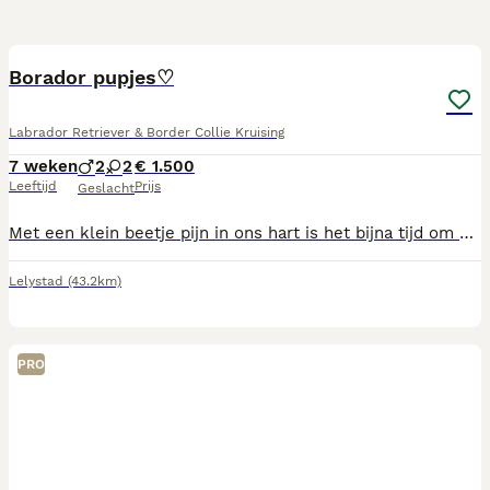
4
2
Borador pupjes♡
Labrador Retriever & Border Collie Kruising
7 weken
2
2
€ 1.500
Leeftijd
Prijs
Geslacht
Met een klein beetje pijn in ons hart is het bijna tijd om afscheid te nemen van ons prachtige nest van 9 Borador pups, geboren op 19 juni 2026. De meeste pups hebben inmiddels een liefdevol thuis gevonden, maar 4 schatten zoeken nog hun eigen gezin:🩵 2 reutjes🩷 2 teefjes De pups groeien op in huiselijke kring met 4 kinderen in de leeftijd van 9 tot 16 jaar ze krijgen dus lekker veel liefde, aandacht, knuffels en maken dagelijks kennis met allerlei geluiden, mensen en andere dieren. Ze zijn nieuwsgierig, speels en ontwikkelen zich ontzettend mooi. Een Borador (Border Collie × Labrador) is een intelligente, trouwe en aanhankelijke hond die graag deel uitmaakt van het gezin. Ze houden van samen op pad gaan, spelen, leren en natuurlijk lekker knuffelen.
Lelystad
(43.2km)
PRO