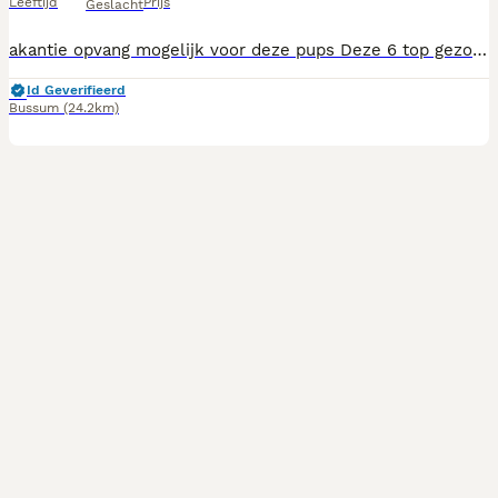
Leeftijd
Prijs
Geslacht
akantie opvang mogelijk voor deze pups Deze 6 top gezonde en vreselijk lieve puppekinderen zijn vanaf nu beschikbaar voor een nieuwe mand. Bent u diegene die bewust en goed overdacht een prachtige pup in huis wilt halen zijn deze pups prima geschikt 09-05-2026 geboren Hun mama is ‘Boomer (Shihtzu x yorkshire terrier) Hun papa is een pommeriaan Ze zijn zeer sociaal en echt fantastisch van karakter, vriendelijk en veel gewent . Keurig netjes ontwormd met Drontal pup en MILBEMAX. Natuurlijk zijn moeder en pups volledig gecontroleerd door onze gerenommeerde vakkundige dierenarts. De pups zijn gechipt, geregistreerd met overdrachtcodes bij NDG en bezitten een Europees paspoort met gezondheidscheck. Eerste vaccinatie gehad. Ubn 7363836 Chantal Casa Corazon Boomers
Id Geverifieerd
Bussum
(24.2km)