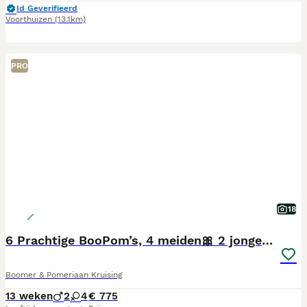
Id Geverifieerd
Voorthuizen
(13.1km)
PRO
18
6 Prachtige BooPom’s, 4 meiden🎀 2 jongens🧢
Boomer & Pomeriaan Kruising
13 weken
2
4
€ 775