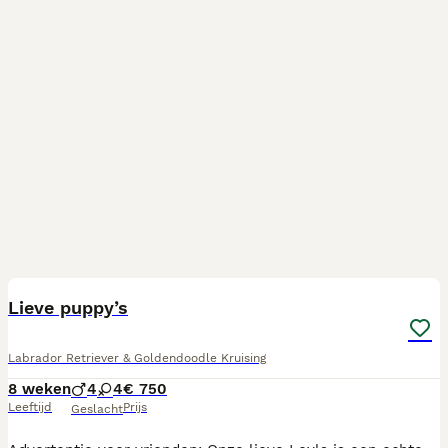
21
1
Lieve puppy’s
Labrador Retriever & Goldendoodle Kruising
8 weken
4
4
€ 750
Leeftijd
Prijs
Geslacht