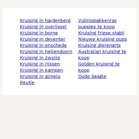
kruising in hardenberg
vuilnisbakkenras
kruising in overijssel
puppies te koop
kruising in borne
kruising friese stabij
kruising in deventer
nieuwe kruising pups
kruising in enschede
kruising dierenarts
kruising in hellendoorn
australian kruising te
kruising in zwolle
koop
kruising in rijssen
golden kruising te
kruising in kampen
koop
kruising in almelo
oude beagle
reutje