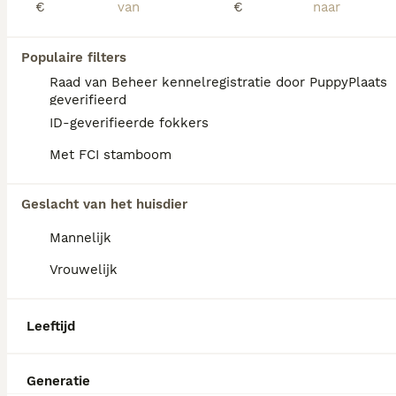
€
€
Populaire filters
Raad van Beheer kennelregistratie door PuppyPlaats
geverifieerd
ID-geverifieerde fokkers
Met FCI stamboom
Geslacht van het huisdier
Mannelijk
Vrouwelijk
29
Leeftijd
Mooie en lieve kruising gezinshonden (pups)
Kooikerhondje & Bullmastiff Kruising
Generatie