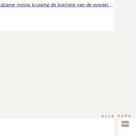
Lieve Chipoo Zeldzame mooie kruising de kleinste van de poedel tot mini en de chiwawa We zijn gechipt ontwormt en gevaccineerd Mogen per direct t nestje verlaten Opgegroeid met mama in huis met kinderen We zijn sociaal en aanhankelijk We hebben nog 3 puppy’s 1 teefje en 2 reutjes super lief en knap vonden wijzelf
ALLE PUPS
PRO