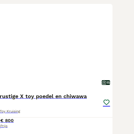
15
 rustige X toy poedel en chiwawa
Toy Kruising
€ 800
Prijs
t