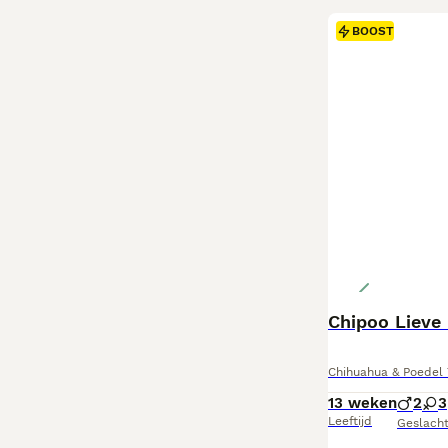
BOOST
Chipoo Lieve
Chihuahua & Poedel 
13 weken
2
3
Leeftijd
Geslach