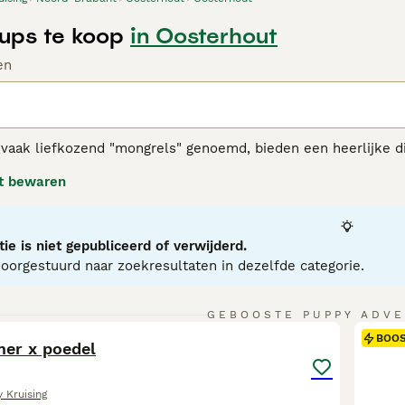
Pups te koop
in Oosterhout
en
vaak liefkozend "mongrels" genoemd, bieden een heerlijke div
delen. Ze bestrijken een breed spectrum en kunnen een ver
t bewaren
nder variërende maten, persoonlijkheden en vachten. Vachtkle
kort, lang, krullend of recht zijn, wat bijdraagt aan hun uni
ich aanpassen aan veranderingen in de levensstijl en zijn ze
ige gezondheid, dankzij genetische diversiteit, is een opval
ie is niet gepubliceerd of verwijderd.
n temperament kunnen sterk variëren, wat unieke gedragskenm
orgestuurd naar zoekresultaten in dezelfde categorie.
14
5
GEBOOSTE PUPPY ADVE
BOO
mer x poedel
 Kruising