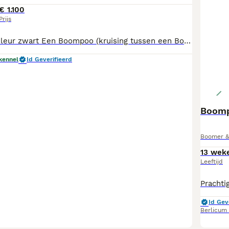
€ 1.100
Prijs
Prachtige pups kleur zwart Een Boompoo (kruising tussen een Boomer en een Poedel) staat bekend als een sociaal, lief, leergierig en aanhankelijk gezelschapshondje. Het is een ideale gezinshond die dol is op aandacht, erg speels is en zich makkelijk aanpast aan de leefomgeving.
kennel
Id Geverifieerd
Boomp
Boomer & 
13 wek
Leeftijd
Id Gev
Berlicum