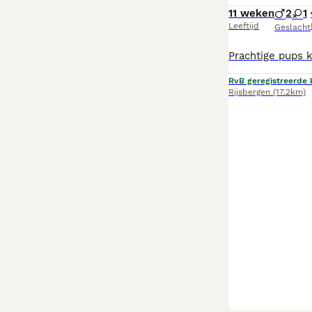
11 weken
2
1
Leeftijd
Geslacht
RvB geregistreerde 
Rijsbergen
(17.2km)