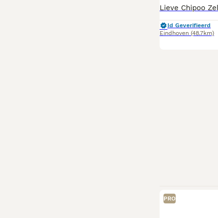
Id Geverifieerd
Eindhoven
(48.7km)
PRO