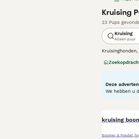
Kruising 
23 Pups gevond
Kruising
Alleen puur
Kruisinghonden, 
gezondheidsvoor
Zoekopdrach
vertonen, waaro
texturen kunnen 
kruisinghonden z
vaak veerkracht
Deze advertent
Intelligentie e
We hebben u do
BOOST
kruising boo
Boomer & Poedel Toy