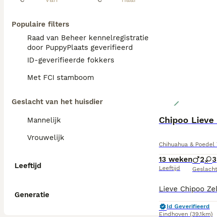
Populaire filters
Raad van Beheer kennelregistratie
door PuppyPlaats geverifieerd
ID-geverifieerde fokkers
Met FCI stamboom
Geslacht van het huisdier
Chipoo Lieve
Mannelijk
Vrouwelijk
Chihuahua & Poedel 
13 weken
2
3
Leeftijd
Leeftijd
Geslach
Generatie
Id Geverifieerd
Eindhoven
(39.1km)