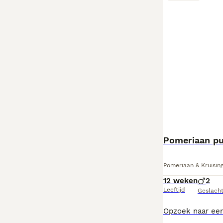
Pomeriaan p
Pomeriaan & Kruising
12 weken
2
Leeftijd
Geslach