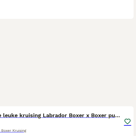
27
1
Unieke leuke kruising Labrador Boxer x Boxer pups.
& Boxer Kruising