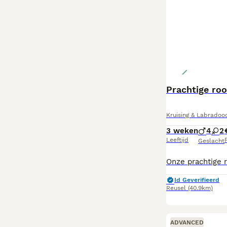
Prachtige ro
Kruising & Labradood
3 weken
4
2
Leeftijd
P
Geslacht
Id Geverifieerd
Reusel
(40.9km)
ADVANCED