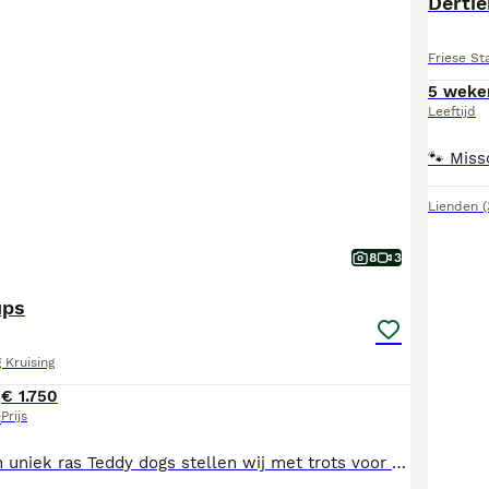
Dertie
Friese St
5 weke
Leeftijd
Lienden
8
3
ups
 Kruising
€ 1.750
Prijs
t
Opzoek naar een uniek ras Teddy dogs stellen wij met trots voor aan jullie. Het prachtige nestje is een kruising tussen Korea pomeriaan x chowchow (moeder) en beschikt over een stamboom. De vader is een ras pomeriaan zonder stamboom. De pups zijn 11 weken oud en groeien op in een warme, liefdevolle huiselijke omgeving. Ze wennen aan dagelijkse geluiden, mensen en anders honden, waardoor ze goed gesocialiseerd zijn. Beschikbaar; Crème reutje Choco tan/ orange sable Moeder is aanwezig bij een bezoek. U kunt dan gelijk zien wat voor leuk ras het is. De vader dekreu is niet aanwezig. Alle inentingen gehad, beschikken over paspoort en chip. Er is bij overdracht ook een gezondheidsverklaring van de dierenarts die u mee krijgt. Info ras https: teddydog.nl