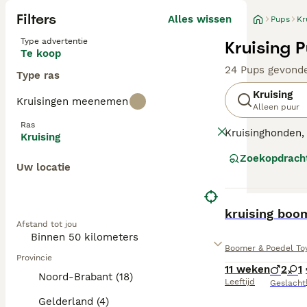
Filters
Alles wissen
Pups
Kr
Type advertentie
Kruising 
Te koop
24 Pups gevond
Type ras
Kruising
Kruisingen meenemen
Alleen puur
Ras
Kruisinghonden, 
Kruising
gezondheidsvoor
Zoekopdrach
vertonen, waaro
Uw locatie
texturen kunnen 
kruisinghonden z
vaak veerkracht
BOOST
kruising boo
Intelligentie e
Afstand tot jou
Boomer & Poedel Toy
Provincie
11 weken
2
1
Noord-Brabant (18)
Leeftijd
Geslacht
Gelderland (4)