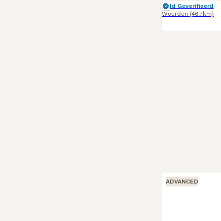
Id Geverifieerd
Woerden
(46.7km)
ADVANCED