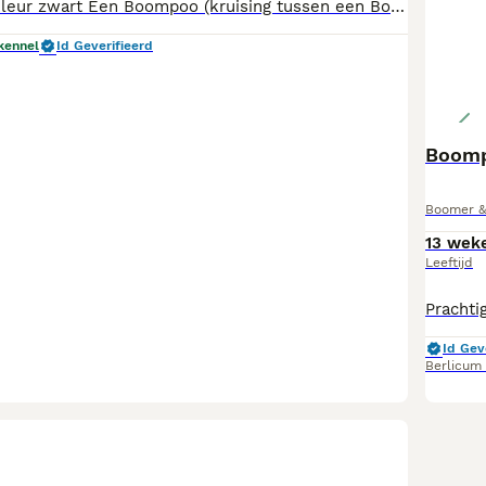
Prachtige pups kleur zwart Een Boompoo (kruising tussen een Boomer en een Poedel) staat bekend als een sociaal, lief, leergierig en aanhankelijk gezelschapshondje. Het is een ideale gezinshond die dol is op aandacht, erg speels is en zich makkelijk aanpast aan de leefomgeving.
kennel
Id Geverifieerd
Boomp
Boomer & 
13 wek
Leeftijd
Id Gev
Berlicum