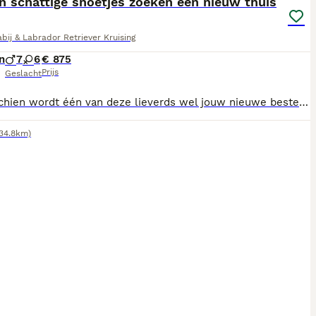
n schattige snoetjes zoeken een nieuw thuis
abij & Labrador Retriever Kruising
n
7
6
€ 875
Prijs
Geslacht
🐾 Misschien wordt één van deze lieverds wel jouw nieuwe beste vriend! ❤️ Op 28 juni zijn wij met z'n 13-en geboren en we groeien op in een liefdevolle, huiselijke omgeving in Lienden. We zijn een vrolijk nest van 7 stoere reutjes en 6 lieve teefjes, in verschillende kleuren: licht, donkerbruin en zwart. Onze papa is een Labrador Retriever × Labradoodle en onze mama een Friese Stabij x Labrador Retriever. Daardoor combineren we het vriendelijke en speelse karakter van de Labrador met de intelligentie, trouw en nieuwsgierigheid van de Friese Stabij. We zijn sociaal, aanhankelijk, leergierig en dol op gezelligheid – eigenschappen die ons fijne gezinshonden maken. Vanaf 8 weken zijn ze klaar om uit te vliegen naar een warm en liefdevol thuis. Tegen die tijd zijn we: 🐶 Gechipt 💉 Gevaccineerd 🪱 Meerdere keren ontwormd 🩺 Nagekeken door de dierenarts 📘 Voorzien van een Europees paspoort Ben je benieuwd of één van ons bij jouw gezin past? Je bent van harte welkom om kennis te komen maken. Wie weet kiezen wij jou wel uit! 💛
(34.8km)