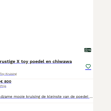
15
 rustige X toy poedel en chiwawa
Toy Kruising
€ 800
Prijs
t
Lieve Chipoo Zeldzame mooie kruising de kleinste van de poedel tot mini en de chiwawa We zijn gechipt ontwormt en gevaccineerd Mogen per direct t nestje verlaten Opgegroeid met mama in huis met kinderen We zijn sociaal en aanhankelijk We hebben nog 3 puppy’s 1 teefje en 2 reutjes super lief en knap vonden wijzelf