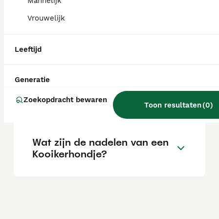
Mannelijk
overdreven blaffer.
Vrouwelijk
Hoe verzorg ik een
Leeftijd
Kooikerhondje?
Generatie
Wat kost een kooikerhondje
Zoekopdracht bewaren
pup?
Toon resultaten
(
0
)
Wat zijn de nadelen van een
Kooikerhondje?