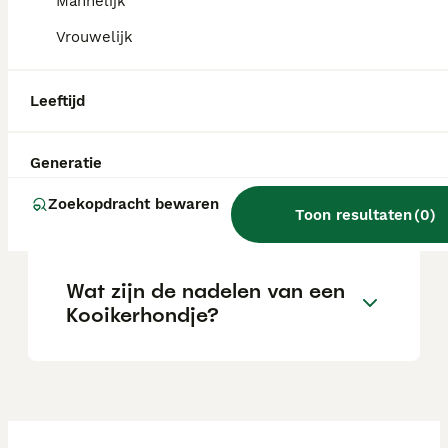
Mannelijk
overdreven blaffer.
Vrouwelijk
Hoe verzorg ik een
Leeftijd
Kooikerhondje?
Generatie
Wat kost een kooikerhondje
Zoekopdracht bewaren
pup?
Toon resultaten
(
0
)
Wat zijn de nadelen van een
Kooikerhondje?