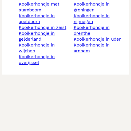
kooikerhondje met
kooikerhondje in
stamboom
groningen
kooikerhondje in
kooikerhondje in
apeldoorn
nijmegen
kooikerhondje in zeist
kooikerhondje in
kooikerhondje in
drenthe
gelderland
kooikerhondje in uden
kooikerhondje in
kooikerhondje in
wijchen
arnhem
kooikerhondje in
overijssel