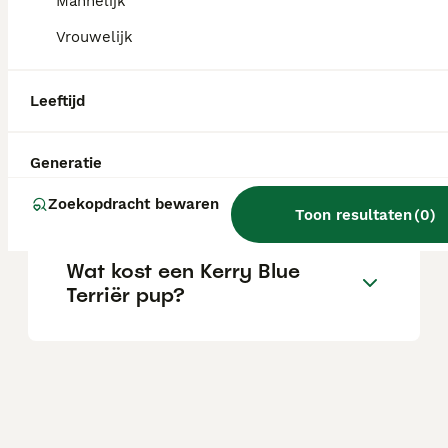
Mannelijk
Vrouwelijk
Blaffen Kerry blue terriers
veel?
Leeftijd
Generatie
Wat is het karakter van een
Kerry Blue Terriër?
Zoekopdracht bewaren
Toon resultaten
(
0
)
Wat kost een Kerry Blue
Terriër pup?