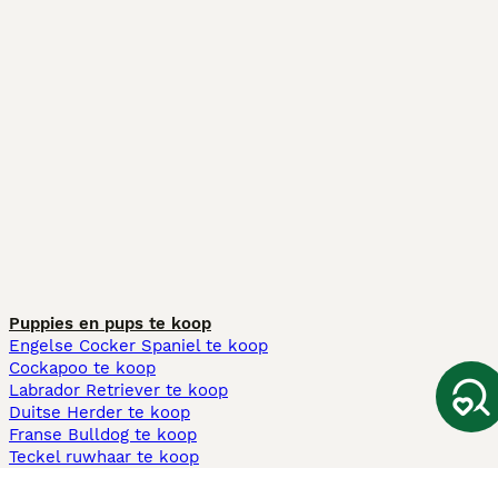
Puppies en pups te koop
Engelse Cocker Spaniel te koop
Cockapoo te koop
Labrador Retriever te koop
Duitse Herder te koop
Franse Bulldog te koop
Teckel ruwhaar te koop
Cavapoo te koop