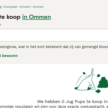
g
Overijssel
Ommen
Ommen
te koop
in Ommen
n
uisingsras, wat in het kort betekent dat zij van gemengd bloed
eval zijn dat de Jack Russell Terrier en de Mopshond. Ze zijn
t bewaren
t. Hierdoor zijn mopshonden snel uitgegroeid tot een van de
jes gevonden en harten gestolen. Deze charmante kleine hon
n kenmerken van hun ouderrassen. Mopshonden zijn de perf
 een loyale, aanhankelijke en intelligente hondachtige metge
onden adviespagina voor informatie over dit hondenras.
We hebben 0 Jug Pups te koop i
komstige resultaten wil zien voor deze exacte zoekopdracht, 