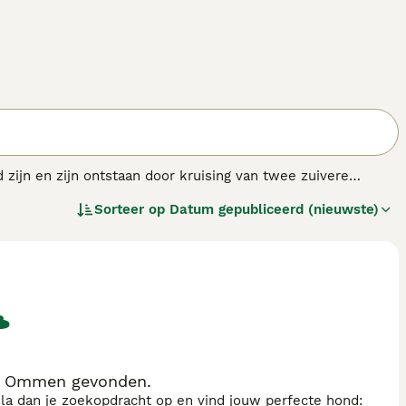
 zijn en zijn ontstaan door kruising van twee zuivere
 relatief nieuw in de hondenwereld, want ze werden pas in de
Sorteer op
Datum gepubliceerd (nieuwste)
 meest populaire honden van gemengde rassen. Ze hebben al
den erven over het algemeen veel van de beste fysieke
ecte maat voor mensen die in de stad wonen en een huis
zel.
n Ommen gevonden.
sla dan je zoekopdracht op en vind jouw perfecte hond: