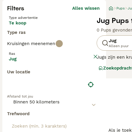
Filters
Alles wissen
Pups
Ju
Type advertentie
Jug Pups 
Te koop
0 Pups gevonde
Type ras
Jug
Kruisingen meenemen
Alleen puur
Ras
Jugs zijn een kr
Jug
rassen. In dit g
Zoekopdrach
jaren '60 gefok
Uw locatie
vele warme nest
eigenschappen e
willen delen met
Afstand tot jou
Lees onze Mopsh
Trefwoord
Als je toe