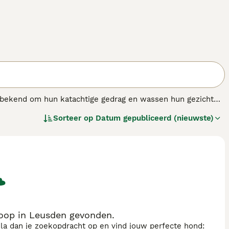
an bekend om hun katachtige gedrag en wassen hun gezicht
el is van nature een gehoorzaam en intelligent ras dat zich
Sorteer op
Datum gepubliceerd (nieuwste)
elijkse wandelingen is het een geschikte gezelschapshond.
oop in Leusden gevonden.
sla dan je zoekopdracht op en vind jouw perfecte hond: