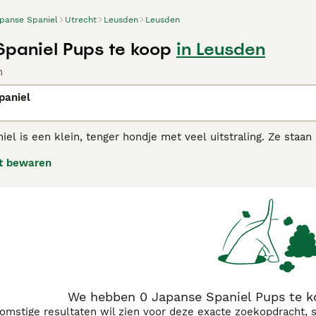
panse Spaniel
Utrecht
Leusden
Leusden
paniel Pups te koop
in Leusden
n
paniel
iel is een klein, tenger hondje met veel uitstraling. Ze sta
en eigenschap die ze nog schattiger maakt. De Japanse Spani
t bewaren
aat opvoeden. Doordat de hond genoegen neemt met korte dag
se Spaniel adviespagina
voor informatie over dit hondenras.
We hebben 0 Japanse Spaniel Pups te k
komstige resultaten wil zien voor deze exacte zoekopdracht, 