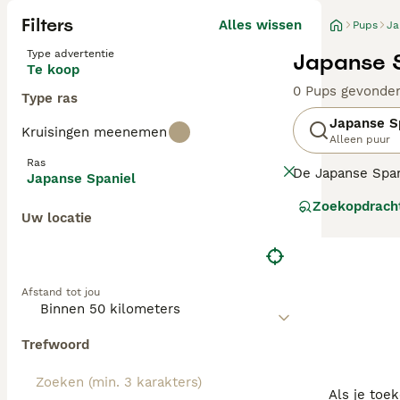
Filters
Alles wissen
Pups
Ja
Type advertentie
Japanse S
Te koop
0 Pups gevonde
Type ras
Japanse S
Kruisingen meenemen
Alleen puur
Ras
De Japanse Span
Japanse Spaniel
met hun poten, e
Zoekopdrach
erg makkelijk l
Uw locatie
Lees onze
Japan
Afstand tot jou
Trefwoord
Als je toe