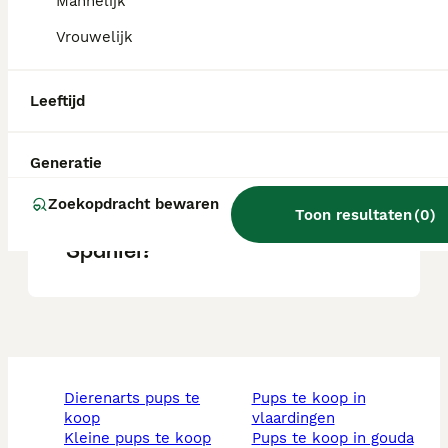
Mannelijk
Vrouwelijk
Wat is het karakter van een
Japanse Spaniel?
Leeftijd
Blaffen Japanse chins veel?
Generatie
Zoekopdracht bewaren
Toon resultaten
(
0
)
Hoe oud wordt een Japanse
Spaniel?
dierenarts pups te
pups te koop in
koop
vlaardingen
kleine pups te koop
pups te koop in gouda