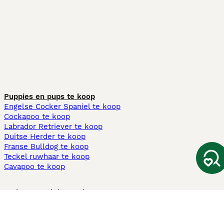
Puppies en pups te koop
Engelse Cocker Spaniel te koop
Cockapoo te koop
Labrador Retriever te koop
Duitse Herder te koop
Franse Bulldog te koop
Teckel ruwhaar te koop
Cavapoo te koop
Andere populaire pagina's
Honden te koop in Amsterdam
Pups te koop Limburg​
Pups te koop Friesland​