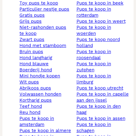
toy pups te koop
pups te koop in beek
particulier nestje pups
pups te koop in
gratis pups
rotterdam
grijs pups
pups te koop in weert
niet-rashonden pups
pups te koop in
te koop
woerden
zwart pups
pups te koop noord
hond met stamboom
holland
bruin pups
pups te koop in
hond langharig
roosendaal
hond blauwe
pups te koop in
boerderij hond
zutphen
mini hondje kopen
pups te koop in
wit pups
limburg
abrikoos pups
pups te koop utrecht
volwassen honden
pups te koop in capelle
kortharig pups
aan den ijssel
teef hond
pups te koop in den
reu hond
haag
pups te koop in
pups te koop in assen
amsterdam
pups te koop in
pups te koop in almere
schagen