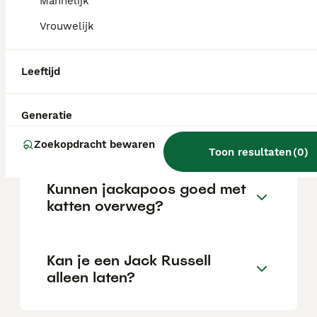
Mannelijk
Vrouwelijk
Is een jackapoo een goede
hond?
Leeftijd
Kan een jackapoo alleen
Generatie
gelaten worden?
Zoekopdracht bewaren
Toon resultaten
(
0
)
Kunnen jackapoos goed met
katten overweg?
Kan je een Jack Russell
alleen laten?