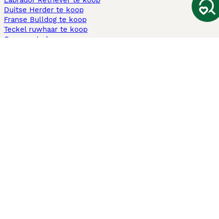
Labrador Retriever te koop
Duitse Herder te koop
Franse Bulldog te koop
Teckel ruwhaar te koop
Cavapoo te koop
Andere populaire pagina's
Honden te koop in Amsterdam
Pups te koop Limburg​
Pups te koop Friesland​
Honden te koop in Gelderland
Honden te koop in Den Haag
Honden te koop in Enschede
Adopteer hond in Nederland
Informatie
Over ons
Privacybeleid
Support
Pers
Voorwaarden
Pups verkopen