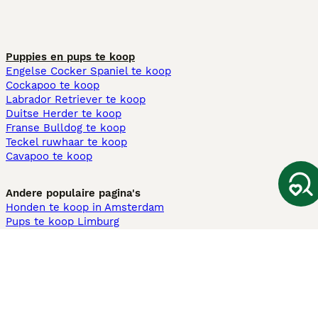
Puppies en pups te koop
Engelse Cocker Spaniel te koop
Cockapoo te koop
Labrador Retriever te koop
Duitse Herder te koop
Franse Bulldog te koop
Teckel ruwhaar te koop
Cavapoo te koop
Andere populaire pagina's
Honden te koop in Amsterdam
Pups te koop Limburg​
Pups te koop Friesland​
Honden te koop in Gelderland
Honden te koop in Den Haag
Honden te koop in Enschede
Adopteer hond in Nederland