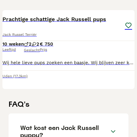
13
Prachtige schattige Jack Russell pups
Jack Russel Terriër
10 weken
2
2
€ 750
Leeftijd
Prijs
Geslacht
Wij hele lieve pups zoeken een baasje. Wij blijven zeer klein We zijn ingeënt ontwormd en gechipt Beide ouders zijn hier aanwezig. Zijn ook al helemaal gesocialiseerd Bel voor info naar 0651405527
Uden
(17.3km)
FAQ's
Wat kost een Jack Russell
puppy?