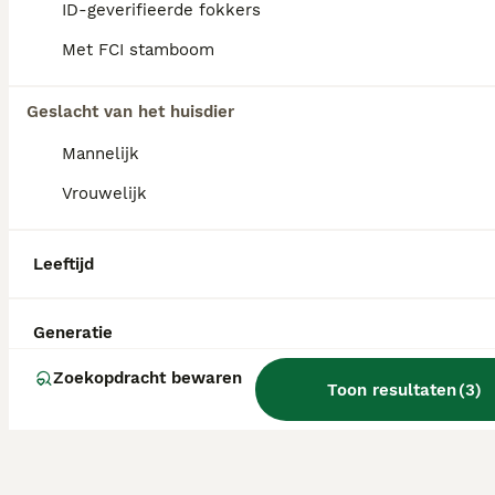
ID-geverifieerde fokkers
De pup is 1jaar en 2maanden, wegens omstandigheden moet ik helaas afstand van haar doen, opzoek naar een nieuwe goudenmandje bij meer info kunt u me bellen of appen 0646796606 mvg
Met FCI stamboom
Heesch
(25.4km)
Geslacht van het huisdier
Mannelijk
Vrouwelijk
Leeftijd
Generatie
Zoekopdracht bewaren
Toon resultaten
(
3
)