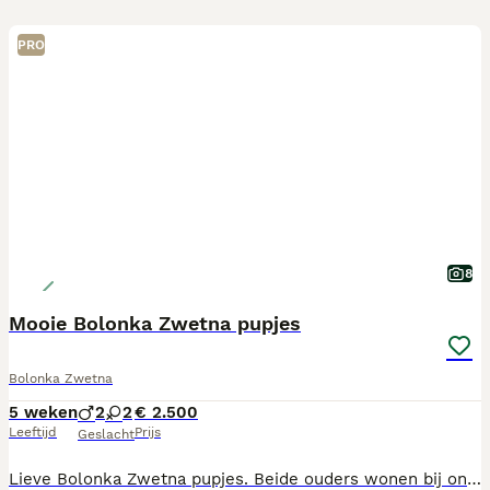
PRO
8
Mooie Bolonka Zwetna pupjes
Bolonka Zwetna
5 weken
2
2
€ 2.500
Leeftijd
Prijs
Geslacht
Lieve Bolonka Zwetna pupjes. Beide ouders wonen bij ons en zijn vrolijke aanhankelijke huishondjes. De pups zijn in de woonkamer geboren en groeien daar ook op. Met dit mooie weer kunnen ze af en toe ook naar buiten in de puppy tuin. De Bolonka Zwetna (Russkaya Tsvetnaya Bolonka) is een relatief jong rasje. De naam betekent letterlijk “gekleurde schoothond”. De ouders van onze pupjes zijn volledig op gezondheid getest. Dat wil zeggen op Patella luxatie (losse knietjes) en die zijn helemaal goed. Ook zijn de ogen getest op afwijkingen (ECVO) en dat is ook in orde. Verder is van ieder ouderdier een dna test afgenomen waaruit blijkt dat er geen genetische aandoeningen zijn en dat de inteelt zeer laag is. De pups worden volgens schema ontwormd, ze worden door de dierenarts klinisch nagekeken, ze worden ingeënt en gechipt. Ze worden verkocht met een koopovereenkomst met garantiebepalingen. Ze krijgen een Europees paspoort (entingebewijs) en een afstamming mee. Verder krijgen de pups een leuk puppy pakket mee met daarin ook het voer wat ze op dat moment eten. Indien u interesse heeft dan kunt u vrijblijvend kennis maken met ons en met de hondjes. Daarvoor kunt u een bericht sturen of een whatsapp en dan kunnen we een afspraak maken. U mag natuurlijk ook altijd bellen.