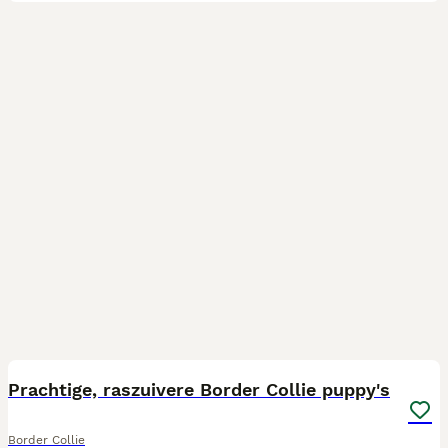
5
Prachtige, raszuivere Border Collie puppy's
Border Collie