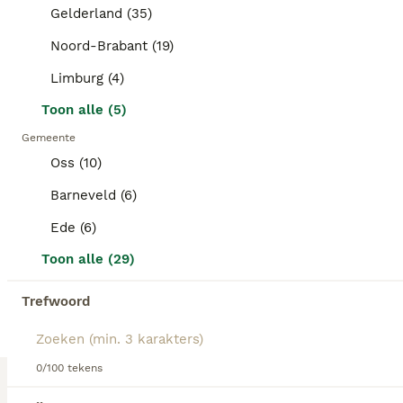
Leeftijd
Prijs
Geslacht
Gelderland (35)
Even voorstellen wij zijn gezonde mooie en vooral lieve goldendoodles. Wij groeien in huis met kinderen en veel visite die komen knuffelluh op. Ouders zijn getest en gezond verklaard. Wij zoeken een forever home dus alleen lieve mensen mogen reageren. Als wij gaan verhuizen krijgen we een mooi samengesteld puppy pakket mee zodat we een goede start kunnen maken. Ook zijn we meerdere keren ingeënt en ontwormt met paspoort en gezondheid verklaring dierenarts. Dus bent u opzoek naar een goldendoodle pup. Bel of geef een berichtje. Dan mag u komen kijken hoe wij opgroeien en kan ons vrouwtje kennismaken want ze zegt...dat we ook haar baby's zijn.
Noord-Brabant (19)
Limburg (4)
Oss
(43.6km)
Toon alle (5)
Gemeente
BOOST
Oss (10)
Barneveld (6)
Ede (6)
Toon alle (29)
Trefwoord
11
2
0/100 tekens
Labradoodle Australian Multigen kleine medium pups