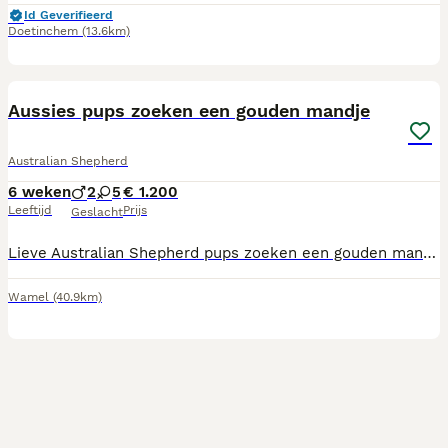
Id Geverifieerd
Doetinchem
(13.6km)
15
Aussies pups zoeken een gouden mandje
Australian Shepherd
6 weken
2
5
€ 1.200
Leeftijd
Prijs
Geslacht
Lieve Australian Shepherd pups zoeken een gouden mandje 🐾 Met veel liefde bieden wij onze prachtige Australian Shepherd pups aan. Er zijn 7 pups beschikbaar, die opgroeien op onze boerderij in een huiselijke en liefdevolle omgeving. De pups zijn afkomstig van een zorgvuldig gekozen combinatie. De vader is volledig gezondheidsonderzocht en de moeder is door ons zelf gefokt. Zij is een lieve, rustige Australian Shepherd met een zacht karakter en is dol op knuffelen. Ook de vader heeft een rustig en stabiel karakter. De pups groeien op tussen ons gezin en brengen veel tijd door met onze dochter. Ze worden dagelijks uitgebreid gesocialiseerd en maken kennis met allerlei situaties en geluiden. Daarnaast zijn ze gewend aan zowel het leven binnen als buiten en komen ze in contact met verschillende dieren, waaronder katten, paarden en koeien. Wij vinden een goede start ontzettend belangrijk. Daarom besteden we veel aandacht aan een liefdevolle opvoeding, zodat de pups zich kunnen ontwikkelen tot sociale, stabiele en zelfverzekerde honden. Wanneer de pups oud genoeg zijn om te verhuizen, gaan zij mee: * Gechipt * Geënt volgens schema * Meerdere keren ontwormd * Met een Europees dierenpaspoort * Met een gezondheidscontrole van de dierenarts Wij zoeken voor onze pups een liefdevol thuis waar ze alle aandacht en zorg krijgen die ze verdienen. Heb je interesse of wil je meer informatie? Neem gerust contact met ons op. We vertellen je graag meer over de pups.
Wamel
(40.9km)