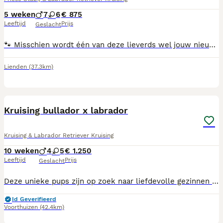
5 weken
7
6
€ 875
Leeftijd
Prijs
Geslacht
🐾 Misschien wordt één van deze lieverds wel jouw nieuwe beste vriend! ❤️ Op 28 juni zijn wij met z'n 13-en geboren en we groeien op in een liefdevolle, huiselijke omgeving in Lienden. We zijn een vrolijk nest van 7 stoere reutjes en 6 lieve teefjes, in verschillende kleuren: licht, donkerbruin en zwart. Onze papa is een Labrador Retriever × Labradoodle en onze mama een Friese Stabij x Labrador Retriever. Daardoor combineren we het vriendelijke en speelse karakter van de Labrador met de intelligentie, trouw en nieuwsgierigheid van de Friese Stabij. We zijn sociaal, aanhankelijk, leergierig en dol op gezelligheid – eigenschappen die ons fijne gezinshonden maken. Vanaf 8 weken zijn ze klaar om uit te vliegen naar een warm en liefdevol thuis. Tegen die tijd zijn we: 🐶 Gechipt 💉 Gevaccineerd 🪱 Meerdere keren ontwormd 🩺 Nagekeken door de dierenarts 📘 Voorzien van een Europees paspoort Ben je benieuwd of één van ons bij jouw gezin past? Je bent van harte welkom om kennis te komen maken. Wie weet kiezen wij jou wel uit! 💛
Lienden
(37.3km)
10
Kruising bullador x labrador
Kruising & Labrador Retriever Kruising
10 weken
4
5
€ 1.250
Leeftijd
Prijs
Geslacht
Deze unieke pups zijn op zoek naar liefdevolle gezinnen of baasjes die hun een warm thuis kunnen bieden. We vinden het belangrijk dat er een goede klik is tussen pup en eigenaar want een pup kies je voor een langere tijd. Ben jij of zijn julie op zoek naar een trouwe viervoeter? Neem dan contact op zodat u kennis kunt maken met bruno's prachtige pups! Voor meer informatie of kennismakingsbezoek mag u gerust contact opnemen! ✅️leeftijdsconform gevaccineerd ✅️gechipt ✅️geregistreerd ✅️paspoort ✅️gezondsheidverklaring
Id Geverifieerd
Voorthuizen
(42.4km)