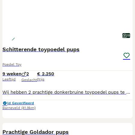
11
Schitterende toypoedel pups
Poedel Toy
9 weken
2
€ 2.250
Leeftijd
Prijs
Geslacht
Wij hebben 2 prachtige donkerbruine toypoedel pups te koop. Deze pups ( beide reutjes ) zijn op 6 juni geboren en mogen nu naar hun nieuwe baasje. De pups zijn in huiselijke kring opgegroeid en al goed gesocialiseerd. Ze zijn door de dierenarts volledig gecontroleerd, goedgekeurd, voorzien van een Europees paspoort en geregistreerd. De beide ouders zijn bruin en de vader heeft een schofthoogte van 26 cm. en de moeder is 25 cm. hoog. Voor meer informatie kunt u een berichtje sturen. Wij verkopen niet op zondag.
Id Geverifieerd
Barneveld
(41.9km)
17
Prachtige Goldador pups