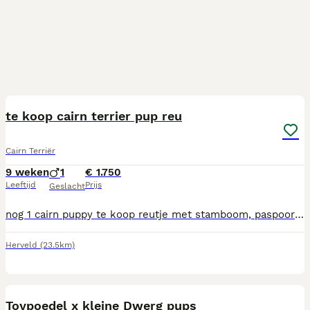
2
te koop cairn terrier pup reu
Cairn Terriër
9 weken
1
€ 1.750
Leeftijd
Prijs
Geslacht
nog 1 cairn puppy te koop reutje met stamboom, paspoort en levershunt controle gezond verklaard door de dierenarts
Herveld
(23.5km)
5
Toypoedel x kleine Dwerg pups