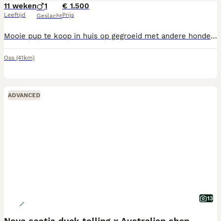
11 weken
1
€ 1.500
Leeftijd
Prijs
Geslacht
Mooie pup te koop in huis op gegroeid met andere honden is een mooi vrij hondje wat z’n behoefte al goed buiten doet is naar leeftijd ingeënt Over de vraag prijs kan nog gesproken worden voor een heel goed tehuis
Oss
(41km)
ADVANCED
13
Nova scotia duck tolling x Australian shepherd pup