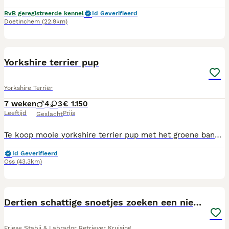
RvB geregistreerde kennel
Id Geverifieerd
Doetinchem
(22.9km)
3
Yorkshire terrier pup
Yorkshire Terriër
7 weken
4
3
€ 1.150
Leeftijd
Prijs
Geslacht
Te koop mooie yorkshire terrier pup met het groene bandje laatste uit het nest zoekt nog een huisje Graag serieuze reacties Prijs is vast bij reserveren vragen wij 200 aanbetaling
Id Geverifieerd
Oss
(43.3km)
25
Dertien schattige snoetjes zoeken een nieuw thuis
Friese Stabij & Labrador Retriever Kruising