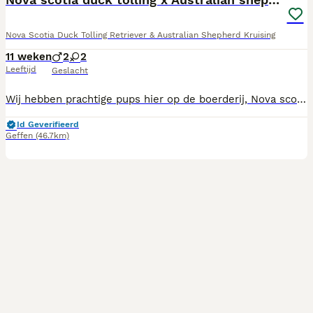
Nova Scotia Duck Tolling Retriever & Australian Shepherd Kruising
11 weken
2
2
Leeftijd
Geslacht
Wij hebben prachtige pups hier op de boerderij, Nova scotia duck tolling retriever x australian shepherd. De pups zijn nu 11 weken oud en vader en moeder wonen allebei bij ons op de boerderij. De pups gaan nu alles aan het ontdekken zowel binnen als buiten zodat ze ook aan alle buiten geluiden kunnen wennen. De pups worden ontwormt volgens schema en de pups zijn nagekeken door de dierenarts en hebben hun vaccinaties, gezondheidsverklaring en paspoort ontvangen. Zowel vader en moeder zijn getest en allebei AD en ED vrij. De pups mogen het nest verlaten en u krijgt een koopcontract en puppybrok mee. Voor meer info bel gerust met 06- 51214825.
Id Geverifieerd
Geffen
(46.7km)