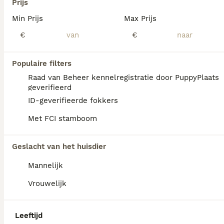
Prijs
Australian Labradoodle
Min Prijs
Max Prijs
9 weken
4
3
€ 2.150
€
€
Leeftijd
Prijs
Geslacht
HOERA! er zijn puppy's geboren, en bij ons staat een goede start voor iedere pup centraal. Met meer dan 12 jaar ervaring in het verantwoord fokken van doodles weten we hoe belangrijk gezondheid, karakter en een liefdevolle opvoeding zijn. Onze pups groeien op in huiselijke kring en krijgen alle liefde, aandacht en knuffels die ze nodig hebben. Daarnaast maken ze dagelijks kennis met verschillende geluiden, mensen en nieuwe ervaringen. Zo vertrekken ze als zelfverzekerde, goed gesocialiseerde pups naar hun nieuwe baasjes. Binnenkort mogen onze pups uitvliegen naar hun nieuwe thuis. Op onze website, onder 'Onze pups', vind je de beschikbare pups en de nieuwste foto's. Je bent van harte welkom om vrijblijvend kennis te komen maken met onze pups. Wil je langskomen en zelf ervaren hoe ze opgroeien? Neem dan gerust contact met ons op om een kennismaking in te plannen. We ontmoeten je graag! 📞 Interesse of wil je meer informatie? Neem gerust contact op via 06-81576844 of via mail info@doodle-en-co.nl 🌐 Of neem een kijkje op onze website: www.doodle-en-co.nl
Populaire filters
Id Geverifieerd
Raad van Beheer kennelregistratie door PuppyPlaats
Epe
(47.2km)
geverifieerd
ID-geverifieerde fokkers
Met FCI stamboom
Geslacht van het huisdier
Mannelijk
Vrouwelijk
Leeftijd