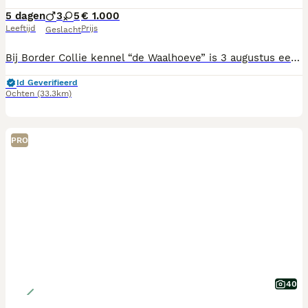
5 dagen
3
5
€ 1.000
Leeftijd
Prijs
Geslacht
Bij Border Collie kennel “de Waalhoeve” is 3 augustus een prachtig nestje raszuivere Border Collie pups geboren. Ze worden met liefde en aandacht verzorgd en mogen op de leeftijd van 8 weken naar hun nieuwe baasje. Ze zijn dan regelmatig ontwormd, volledig door de dierenarts nagekeken op gezondheid, ingeënt, gechipt, geregistreerd en krijgen een Europees paspoort mee, ook een puppypakketje. Puppy’s worden goed gesocialiseerd, worden geknuffeld door kleine kinderen en komen in aanraking met andere huisdieren, zoals kippen en schapen. Het liefste wat onze Borders doen is hun baasje helpen bij de verzorging van zijn schapen, maar zijn ook in huis gezellige gezinshonden. Het leven en de gezondheid kunnen wij niet geven, maar dankbaar uit de hand van onze Schepper ontvangen; wel geven wij een jaar schriftelijke garantie op onze pups. Foto 3 en 5 is de moeder (haar vader, grootmoeder grootvader i.b.v.stamboom), Foto 4 is de vader (i.b.v. stamboom) U kunt ons bellen tussen 9.00 - 21.00 uur, liever niet op zondag (ook geen bezoek). Tel. 06-83 38 06 91 of email: adam@kliksafe.nl
Id Geverifieerd
Ochten
(33.3km)
PRO
40