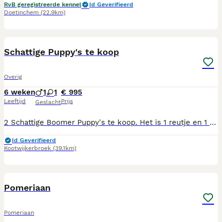
RvB geregistreerde kennel
Id Geverifieerd
Doetinchem
(22.9km)
21
4
Schattige Puppy's te koop
Overig
6 weken
1
1
€ 995
Leeftijd
Prijs
Geslacht
2 Schattige Boomer Puppy's te koop. Het is 1 reutje en 1 teefje, zie foto's 2 t/m 5. Inmiddels zijn de puppy’s gereserveerd/verkocht. De advertentie blijft staan op PuppyPlaats tot ze opgehaald zijn. De Puppy's zijn geboren op 22 juni 2026. Het zijn hele schattige en speelse pups. En worden in huiselijke kring opgevoed. Bij mooi weer spelen ze zo veel mogelijk al buiten. Ook proberen we ze goed mogelijk krant zindelijk te maken. Ook wennen ze dan aan allerlei geluiden. Vanaf 10 augustus mogen ze het nestje verlaten. Op vrijdag 31 juli zijn we met ze naar de dierenarts geweest. Ze zijn heel goed nagekeken en gechipt. Ook hebben ze de eerste inenting gehad. Tevens hebben ze het Europees Paspoort voor gezelschapsdieren gekregen. De dierenarts vond het hele mooie en gezonde puppy's. Het zijn hele schattige en speelse pups. Verschillende keren zijn ze reeds ontwormt. Ook knippen we al regelmatig de nageltjes. Ook worden ze al regelmatig gekamd. Ze eten al puppybrokjes, maar drinken ook nog bij de moeder. De moeder zorgt heel goed voor de puppy's. Regelmatig komen onze kleinkinderen spelen en knuffelen met de puppy's. Dus ze zijn kinderen gewend. Ook zijn ze heel veel met andere hondjes gewend. We passen in deze tijd heel vaak op hondjes die onze moederhond eerder gehad heeft. De moederhond, Pip (zie foto’s 12 t/m 19) is een kruising poedel/Maltezer. En de vaderhond, Bello (zie foto’s 20 en 21) is een kruising Maltezer. Ze zijn allebei bij ons aanwezig. Schouderhoogte van de moederhond Pip is 30 cm. en van de vaderhond Bello 35 cm. De moederhond en de vaderhond verharen niet. Ze worden allebei geknipt. Ze krijgen een puppypakket mee. dit bestaat uit een zakje brokjes voor de eerste weken en een knuffeltje en dekentje met de geur van het nestje. Wij zijn in bezit van een UBN nummer. Voor eventuele vragen mag je mij bellen voor eventueel meer foto’s of filmpjes. Het tel. nr. is: 0612929880. S.v.p.: niet op zondag bellen of berichten sturen.
Id Geverifieerd
Kootwijkerbroek
(39.1km)
5
1
Pomeriaan
Pomeriaan