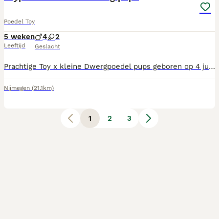
Poedel Toy
5 weken
4
2
Leeftijd
Geslacht
Prachtige Toy x kleine Dwergpoedel pups geboren op 4 juli 2026 De pups die los op de foto's staan zijn nog beschikbaar. Met veel liefde bieden wij onze prachtige poedelpups aan. Op 4 juli 2026 zijn er 4 reutjes en 2 teefjes geboren. De lichte kleuren zullen zo blijven en de zwarte zullen grijs worden net als moeder. De pups groeien op in huiselijke kring en zullen opgroeien samen met onze kleine kinderen. Hierdoor raken ze van jongs af aan gewend aan een gezinsleven, dagelijkse geluiden en alle liefde en aandacht die ze verdienen. De moeder is een grijze Toypoedel en de vader een abrikooskleurige kleine Dwergpoedel. Beide komen uit een goede geteste lijn en vader heeft een stamboom. Vader weegt 5 kg en heeft een schofthoogte van 30 cm. Moeder weegt 3 kg en heeft een schofthoogte van 26 cm. De pups mogen vanaf 22 augustus het nest verlaten. Bij vertrek zijn de pups: - Gechipt - Voorzien van hun eerste inenting - Volgens schema ontwormd - In het bezit van een Europees dierenpaspoort - Goed gesocialiseerd en met veel liefde opgegroeid Wij vinden het erg belangrijk dat onze pups terechtkomen bij een liefdevol en blijvend baasje. Daarom maken we graag eerst kennis met de toekomstige eigenaren. gereserveerd; reutje met blauwe bandje teefje met roze bandje Heeft u interesse stuur gerust een berichtje! Ubn: 8545158
Nijmegen
(21.1km)
1
2
3