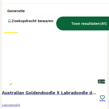
Generatie
Zoekopdracht bewaren
Toon resultaten
(
61
)
BOOST
38
Australian Goldendoodle X Labradoodle double
Labradoodle