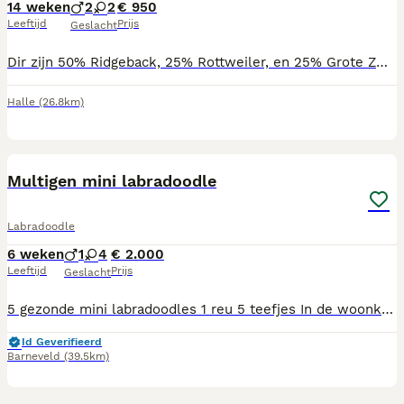
14 weken
2
2
€ 950
Leeftijd
Prijs
Geslacht
Dir zijn 50% Ridgeback, 25% Rottweiler, en 25% Grote Zwitserse Sennen pups. De pups zijn opgegroeid op de boerderij, ze zijn erg aanhankelijk, komen veel buiten en zijn nu opzoek naar een nieuw huisje. Ook gaan ze af en toe mee naar nieuwe plekken. Ook hier zijn ze niet bang en erg sociaal
Halle
(26.8km)
8
BOOST
Multigen mini labradoodle
Labradoodle
6 weken
1
4
€ 2.000
Leeftijd
Prijs
Geslacht
5 gezonde mini labradoodles 1 reu 5 teefjes In de woonkamer geboren op 25 juni. Moeder verzorgt de puppies heel goed. Ze zijn allemaal gezond verklaard door de dierenarts, gechipt en gevaccineerd. We ontwormen volgens schema. En besteden veel aandacht aan het socialiseren van de pups. Ze groeien op in ons gezin in de woonkamer/ keuken en wennen zo aan dagelijkse geluiden die er zijn. Ouders zijn beide gezond en hebben afstammingsbewijs. Vader is een pure bred Australian labradoodle. Moeder is multigen australian labradoodle. Nieuwsgierig geworden? Bel of app ons en leuk als u komt kijken of de klik er is
Id Geverifieerd
Barneveld
(39.5km)