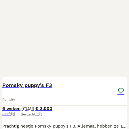
26
BOOST
Pomsky puppy’s F3
Pomsky
6 weken
1
4
€ 3.000
Leeftijd
Prijs
Geslacht
Prachtig nestje Pomsky puppy’s F3. Allemaal hebben ze andere kenmerken en is het een mooie mix van de moeder- en vaderhond. Stambomen zijn beschikbaar en de bloedlijnen komen uit UK en NL. Zowel Lotus als de vaderhond Misto zijn uitgebreid onderzocht voordat zij voor de fok zijn ingezet en zij voldoen aan de gezondheidseisen. De uitgevoerde onderzoeken omvatten onder andere heuponderzoek (HD), elleboogonderzoek (ED), Patella Luxatie, oogonderzoek (ECVO en glaucoom) en Embark DNA-testen.