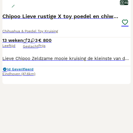
15
Chipoo Lieve rustige X toy poedel en chiwawa
Chihuahua & Poedel Toy Kruising
13 weken
2
3
€ 800
Leeftijd
Prijs
Geslacht
Lieve Chipoo Zeldzame mooie kruising de kleinste van de poedel tot mini en de chiwawa We zijn gechipt ontwormt en gevaccineerd Mogen per direct t nestje verlaten Opgegroeid met mama in huis met kinderen We zijn sociaal en aanhankelijk We hebben nog 3 puppy’s 1 teefje en 2 reutjes super lief en knap vonden wijzelf
Id Geverifieerd
Eindhoven
(47.6km)