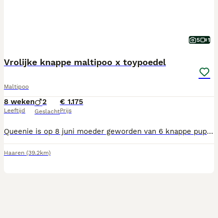
5
1
Vrolijke knappe maltipoo x toypoedel
Maltipoo
8 weken
2
€ 1.175
Leeftijd
Prijs
Geslacht
Queenie is op 8 juni moeder geworden van 6 knappe puppy’s. Ze zijn nu 8 weken en mogen al bezoek ontvangen. Ze zoeken een 5 sterren huisje om verder op te groeien. Ze groeien binnenshuis op met andere honden en kinderen, ze zijn al erg sociaal. Ook worden ze puppypad zindelijk gemaakt. Ze hebben een Nederlands/ Europees paspoort, een chip en een enting en een gezondheidscheck gehad bij de dierenarts. Als ze t nest verlaten krijgen de puppy’s mee: Paspoort Koopovereenkomst Veeeeel informatie Puppypakket met voer Speeltje Kleedje uit t nest Ik ben een hele kleine fokker, maar wel in het bezit van een vakbekwaamheidsdiploma en een ubn nummer. Ik heb af en toe een een nestje , die met veel liefde opgroeien. Als u meer informatie wenst, kunt u me altijd bellen of mailen. Ik sta u graag te woord.
Haaren
(39.2km)