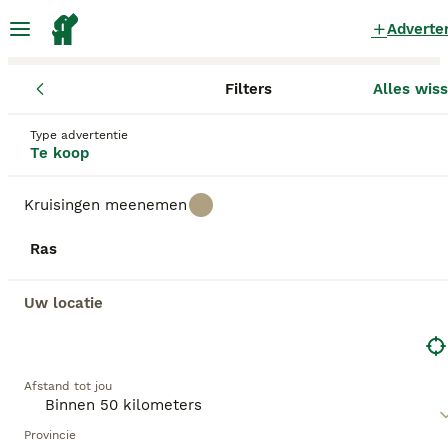
Adverte
Filters
Alles wis
Pups
Gelderland
Wijchen
Wijchen
Type advertentie
Pups te koop
in Wijchen
Te koop
100 Pups gevonden
Kruisingen meenemen
Alle rassen
Filters
Ras
Zoekopdracht bewaren
Sorteer
Uw locatie
GEBOOSTE PUPPY ADVERTENTIES
BOOST
Afstand tot jou
Provincie