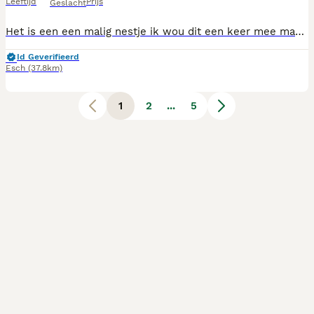
Leeftijd
Prijs
Geslacht
Het is een een malig nestje ik wou dit een keer mee maken en het is super leuk druk maar heel leuk om ze opzien te groeien ieder heeft een eigen karakter heel leuk moeder is er supergoed en lief voor Ik hoop dat ze een super lief baasje krijgen en dat ze ern fijn leven krijgen We hebben nog ern hond meer en we houden er ook ern van de puppy's
Id Geverifieerd
Esch
(37.8km)
1
2
...
5