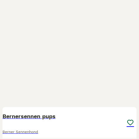
23
3
BOOST
Bernersennen pups
Berner Sennenhond