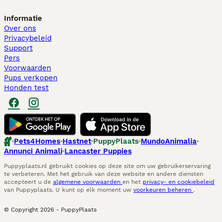
Informatie
Over ons
Privacybeleid
Support
Pers
Voorwaarden
Pups verkopen
Honden test
Pets4Homes
Hastnet
PuppyPlaats
MundoAnimalia
Annunci Animali
Lancaster Puppies
Puppyplaats.nl gebruikt cookies op deze site om uw gebruikerservaring
te verbeteren. Met het gebruik van deze website en andere diensten
accepteert u de
algemene voorwaarden
en het
privacy- en cookiebeleid
van Puppyplaats. U kunt op elk moment uw
voorkeuren beheren
.
© Copyright
2026
-
PuppyPlaats