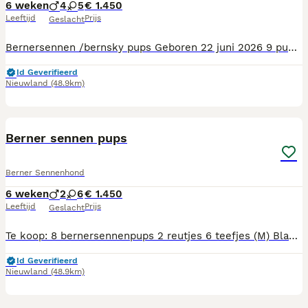
6 weken
4
5
€ 1.450
Leeftijd
Prijs
Geslacht
Bernersennen /bernsky pups Geboren 22 juni 2026 9 pups (M)Xavi, Rex, Dax en Nox (V)Roxy, Pixie, xira, Trix en Lux. Maandag 22 juni is mama Laika bevallen van 9 pups. Laika is kruizing Husky/bernersennen En heeft 2 blauwe ogen. Pups zijn 1/4 husky. Dus pups met blauwe ogen zijn zeker mogelijk. Laika is lief, aanhankelijk en erg zorgzaam. Dochter Ibiza uit eerder nest (2023) woont ook nog bij ons en is 23 juni ook bevallen: van 8 pups. Pups groeien op in gezin met 3 grote kinderen en 2 andere honden en lopen zo veel mogelijk vrij op ons erf. Vader is Pjotter vom Bausenberg, 100% raszuivere Bernersennen. De pups mogen op 17 augustus het nest verlaten. Ze zijn dan volgens schema gevaccineerd, ontwormt en gechipt. Natuurlijk krijgen ze ook een paspoort. De nieuwe woning dient te beschikken over voldoende ruimte en een tuin. Appartementen en flats zijn ongeschikt voor deze pups. UBN nummer 7698594 Aanbetaling bij reservering € 450,00
Id Geverifieerd
Nieuwland
(48.9km)
18
3
BOOST
Berner sennen pups
Berner Sennenhond
6 weken
2
6
€ 1.450
Leeftijd
Prijs
Geslacht
Te koop: 8 bernersennenpups 2 reutjes 6 teefjes (M) Blaze, Flint (V) River, Brook, Breeze, Willow, Nova en Skye Geboren op 23 juni: Prachtige bernersennenpups met 1/8 deel Husky. Mogelijk met blauwe ogen... Moeder en oma wonen bij ons en zijn lieve aanhankelijke en zorgzame mama's. Mama Ibiza heeft 1 blauw en 1 bruin oog. Oma 2 blauwe ogen. Vader: Anton vh Perenlaantje=100% berner sennen De pups mogen 18 augustus 2026 het nest verlaten en zijn dan volgens schema ontwormt, gevaccineerd en gechipt. Uiteraard met paspoort. Groeien op in gezin met volwassen/grote kinderen en lekker vrij op ons terrein. Nieuwe huisje dient te beschikken over voldoende ruimte en een tuin. Appartement en flat zijn niet geschikt. UBN nummer 7698594 Aanbetaling bij reservering: € 450,00
Id Geverifieerd
Nieuwland
(48.9km)