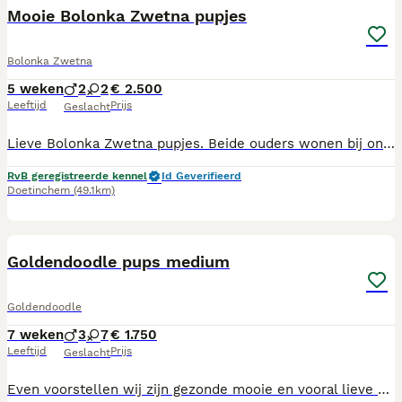
Mooie Bolonka Zwetna pupjes
Bolonka Zwetna
5 weken
2
2
€ 2.500
Leeftijd
Prijs
Geslacht
Lieve Bolonka Zwetna pupjes. Beide ouders wonen bij ons en zijn vrolijke aanhankelijke huishondjes. De pups zijn in de woonkamer geboren en groeien daar ook op. Met dit mooie weer kunnen ze af en toe ook naar buiten in de puppy tuin. De Bolonka Zwetna (Russkaya Tsvetnaya Bolonka) is een relatief jong rasje. De naam betekent letterlijk “gekleurde schoothond”. De ouders van onze pupjes zijn volledig op gezondheid getest. Dat wil zeggen op Patella luxatie (losse knietjes) en die zijn helemaal goed. Ook zijn de ogen getest op afwijkingen (ECVO) en dat is ook in orde. Verder is van ieder ouderdier een dna test afgenomen waaruit blijkt dat er geen genetische aandoeningen zijn en dat de inteelt zeer laag is. De pups worden volgens schema ontwormd, ze worden door de dierenarts klinisch nagekeken, ze worden ingeënt en gechipt. Ze worden verkocht met een koopovereenkomst met garantiebepalingen. Ze krijgen een Europees paspoort (entingebewijs) en een afstamming mee. Verder krijgen de pups een leuk puppy pakket mee met daarin ook het voer wat ze op dat moment eten. Indien u interesse heeft dan kunt u vrijblijvend kennis maken met ons en met de hondjes. Daarvoor kunt u een bericht sturen of een whatsapp en dan kunnen we een afspraak maken. U mag natuurlijk ook altijd bellen.
RvB geregistreerde kennel
Id Geverifieerd
Doetinchem
(49.1km)
37
1
BOOST
Goldendoodle pups medium
Goldendoodle
7 weken
3
7
€ 1.750
Leeftijd
Prijs
Geslacht
Even voorstellen wij zijn gezonde mooie en vooral lieve goldendoodles. Wij groeien in huis met kinderen en veel visite die komen knuffelluh op. Ouders zijn getest en gezond verklaard. Wij zoeken een forever home dus alleen lieve mensen mogen reageren. Als wij gaan verhuizen krijgen we een mooi samengesteld puppy pakket mee zodat we een goede start kunnen maken. Ook zijn we meerdere keren ingeënt en ontwormt met paspoort en gezondheid verklaring dierenarts. Dus bent u opzoek naar een goldendoodle pup. Bel of geef een berichtje. Dan mag u komen kijken hoe wij opgroeien en kan ons vrouwtje kennismaken want ze zegt...dat we ook haar baby's zijn.