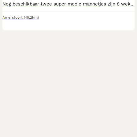
Nog beschikbaar twee super mooie mannetjes zijn 8 weken oud hebben hun eerste vaccinatie gehad zijn gechipt en meerdere keren ontwormt zijn dierenarts nagekeken en gezondverklaard hebben hún Nederlandse paspoortje Worden op moment ik huiselijke krijg opgegroeid met twee kinderen zijn nu al super speels en sociaal plus plas matje zindelijk gemaakt Deze honden zijn super hypoallergeen Moeder is aanwezig Voor meer info 0625161589
Amersfoort
(45.2km)