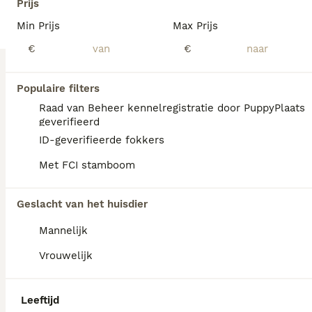
Prijs
Pomsky
Min Prijs
Max Prijs
13 weken
2
€ 2.250
€
€
Leeftijd
Prijs
Geslacht
Deze ondeugende pomsky zoeken nog een huisje. Beide ouders zijn kerngezond en vrij van erfelijke afwijkingen oa op patellaluxatie. De pups krijgen bij aankoop een Europese paspoort mee. Een koopovereenkomst mee waarin afspraken betreffende garantie en aansprakelijkheid duidelijk zijn vastgesteld. De pups zijn huislijk opgevoed en zijn bezig met zindelijkheid training, wat al aardig goed gaat. Het karakter van beide ouders kunnen we omschrijven als geweldig! Als u serieus overweegt een pup aan u gezin toe te voegen neem dan gerust contact met ons op! 06 17245184
Populaire filters
Id Geverifieerd
Raad van Beheer kennelregistratie door PuppyPlaats
Schijndel
(29.8km)
geverifieerd
ID-geverifieerde fokkers
Met FCI stamboom
Geslacht van het huisdier
Mannelijk
Vrouwelijk
Leeftijd