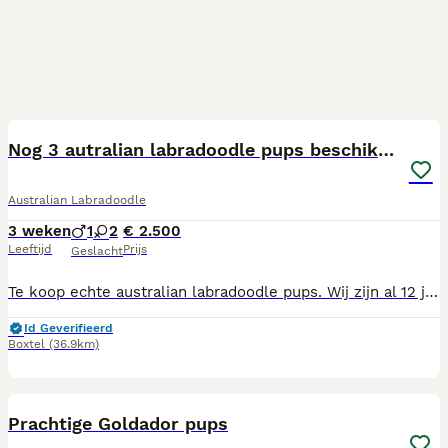
6
Nog 3 autralian labradoodle pups beschikbaar
Australian Labradoodle
3 weken
1
2
€ 2.500
Leeftijd
Prijs
Geslacht
Te koop echte australian labradoodle pups. Wij zijn al 12 jaar fokker van dit prachtige ras en doen dit naast ons eigen werk. We zijn geen grote fokker en bij ons gaan ook de honden die klaar zijn met het fokprogramma niet weg. Momenteel hebben we een nestje van 5 pups. 2 zijn er al gereserveerd. De pups die over zijn, zijn te zien op de foto's. Ze groeien op midden in de huiskamer en soms gaan ze lekker de achtertuin in. Met onze kinderen krijgen ze super veel aandacht en liefde en zullen ze straks als een hele sociale hond vertrekken. Al onze honden zijn getest en vertrekken met paspoort, chip, 1 vaccinatie en zijn natuurlijk ontwormt naar hun nieuwe eigenaar De honden zullen een kleine medium worden met een schofthoogte van 40 cm, ze hebben een wavy fleecevacht en absoluut geen krul vacht. Voor meer informatie zie onze website www.wannahavedoodles.nl
Id Geverifieerd
Boxtel
(36.9km)
17
Prachtige Goldador pups