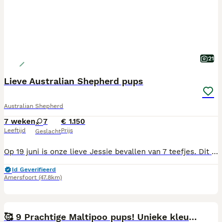
21
Lieve Australian Shepherd pups
Australian Shepherd
7 weken
7
€ 1.150
Leeftijd
Prijs
Geslacht
Op 19 juni is onze lieve Jessie bevallen van 7 teefjes. Dit is tot stand gekomen door de dekking van haar vriendje hier uit de buurt Abba. Eveneens een Australian Shepherd van 2 jaar oud. Wij wilde eenmalig een nestje om aan onze jonge kinderen(4 en 5 jaar) te laten zien hoe dit gaat. De pups worden hier in huis liefdevol groot gebracht totdat zij naar een liefdevol ander huisje mogen. De ouders zijn van te voren uitgebreid op de gezondheid gecheckt. De pups zijn ontwormt en volgens schema gevaccineerd. Ook worden de pups gechipt en krijgen ze een Europees paspoort. Vanaf 14 augustus mogen ze het netjes verlaten.
Id Geverifieerd
Amersfoort
(47.8km)
26
🥰 9 Prachtige Maltipoo pups! Unieke kleuren 🐶