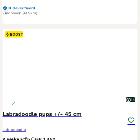
Id Geverifieerd
Eindhoven
(41.9km)
BOOST
14
Labradoodle pups +/- 45 cm
Labradoodle
9 weken
5
6
€ 1.450