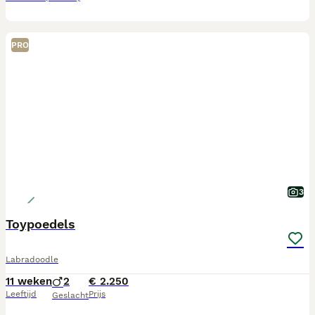
PRO
3
Toypoedels
Labradoodle
11 weken
2
€ 2.250
Leeftijd
Prijs
Geslacht