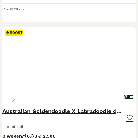
Oss
(17.1km)
BOOST
38
Australian Goldendoodle X Labradoodle double
Labradoodle
8 weken
6
3
€ 2.500