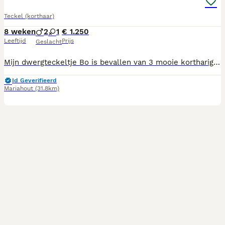
Teckel (korthaar)
8 weken
2
1
€ 1.250
Leeftijd
Prijs
Geslacht
Mijn dwergteckeltje Bo is bevallen van 3 mooie kortharige dwergteckel puppy’s. Ze zijn ontwormd, gechipt, geënt, hebben een Europees dierenpaspoort en zijn gezond verklaard door de dierenarts. Ze leren omgaan met verschillende geluiden en omgevingen, worden veel geknuffeld en gesocialiseerd met andere honden. Moeder is ook aanwezig. Ze hebben verschillende kleurtjes en onderstaande pupjes zijn nog beschikbaar: Reu merle grijs —> geplaatst Reu black & Tan —> geplaatst Teef black & tan Heb je interesse in een van deze schatjes neem contact op met 0642383290.
Id Geverifieerd
Mariahout
(31.8km)